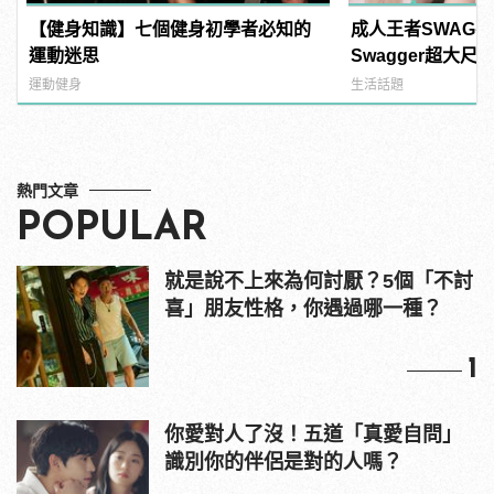
【健身知識】七個健身初學者必知的
成人王者SWAG
運動迷思
Swagger超大
紅海鮮通通有，親
運動健身
生活話題
結！ | manfash
熱門文章
POPULAR
就是說不上來為何討厭？5個「不討
喜」朋友性格，你遇過哪一種？
1
你愛對人了沒！五道「真愛自問」
識別你的伴侶是對的人嗎？