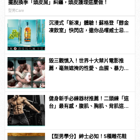
擺脫換季「頭皮屑」糾纏，頭皮護理這麼做！
型男Care
沉浸式「新凍」體驗！蘇格登「醇金
凍飲室」快閃店，邀你品嚐威士忌凍
飲滋味
毀三觀慎入！世界十大禁片電影推
薦，毫無遮掩的性愛、血腥、暴力、
噁心到極致！
健身新手必練器材推薦！二頭練「這
台」最有感，腹肌、胸肌、背肌這樣
練！
【型男學分】紳士必知！5種雕花鞋