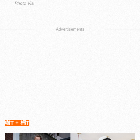
Photo Via
Advertisements
帽T + 棉T