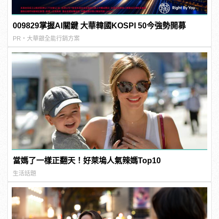
009829掌握AI關鍵 大華韓國KOSPI 50今強勢開募
PR・大華銀全能行銷方案
當媽了一樣正翻天！好萊塢人氣辣媽Top10
生活話題