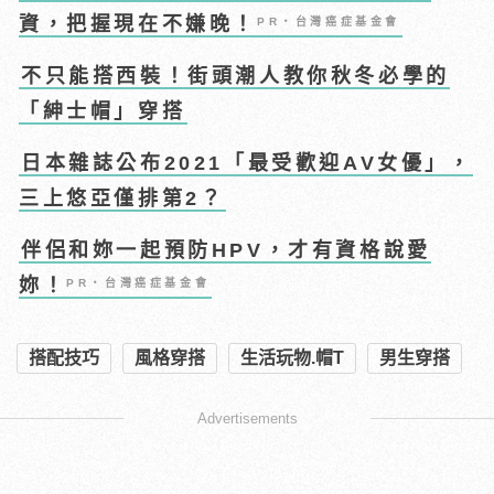
資，把握現在不嫌晚！
PR・台灣癌症基金會
不只能搭西裝！街頭潮人教你秋冬必學的
「紳士帽」穿搭
日本雜誌公布2021「最受歡迎AV女優」，
三上悠亞僅排第2？
伴侶和妳一起預防HPV，才有資格說愛
妳！
PR・台灣癌症基金會
搭配技巧
風格穿搭
生活玩物.帽T
男生穿搭
Advertisements