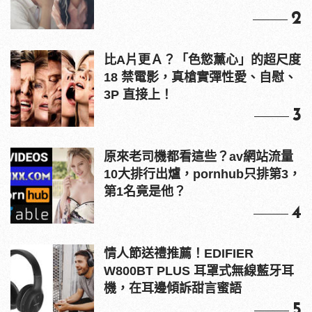
2
比A片更Ａ？「色慾薰心」的超尺度
18 禁電影，真槍實彈性愛、自慰、
3P 直接上！
3
原來老司機都看這些？av網站流量
10大排行出爐，pornhub只排第3，
第1名竟是他？
4
情人節送禮推薦！EDIFIER
W800BT PLUS 耳罩式無線藍牙耳
機，在耳邊傾訴甜言蜜語
5