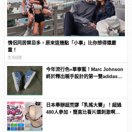
情侶同居禁忌多，原來這幾點「小事」比你想得還嚴
重！
生活話題
今年流行色=單寧藍！Marc Johnson
終於釋出親手設計的第一雙adidas滑
板鞋！
日本舉辦超荒謬「乳搖大賽」！超過
480人參加，簡直比看片還刺激啊！ |
manfashion這樣變型男