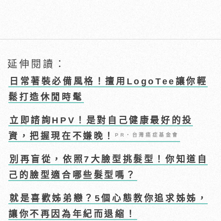
延伸閱讀：
日常著裝必備風格！擅用LogoTee讓你輕
鬆打造休閒時髦
立即諮詢HPV！是對自己健康最好的投
資，把握現在不嫌晚！
PR・台灣癌症基金會
別再盲從，依照7大臉型挑髮型！你知道自
己的臉型適合哪些髮型嗎？
就是喜歡姊弟戀？5個心態教你追求姊姊，
讓你不再因為年紀而退縮！