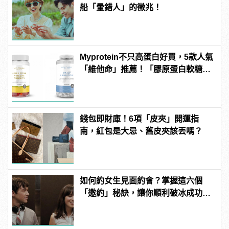
船「暈錯人」的徵兆！
Myprotein不只高蛋白好買，5款人氣
「維他命」推薦！「膠原蛋白軟糖」
養顏美容必備
錢包即財庫！6項「皮夾」開運指
南，紅包是大忌、舊皮夾該丟嗎？
如何約女生見面約會？掌握這六個
「邀約」秘訣，讓你順利破冰成功約
到她！