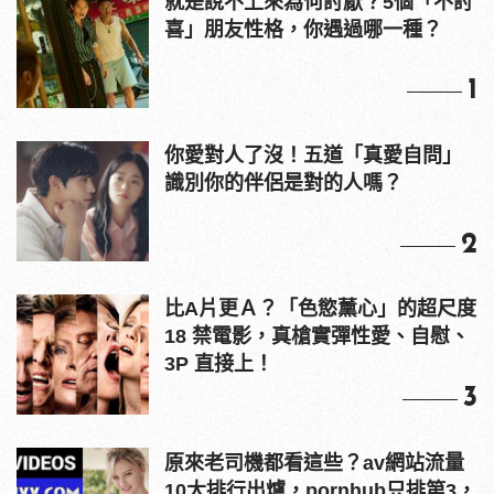
就是說不上來為何討厭？5個「不討
喜」朋友性格，你遇過哪一種？
1
你愛對人了沒！五道「真愛自問」
識別你的伴侶是對的人嗎？
2
比A片更Ａ？「色慾薰心」的超尺度
18 禁電影，真槍實彈性愛、自慰、
3P 直接上！
3
原來老司機都看這些？av網站流量
10大排行出爐，pornhub只排第3，