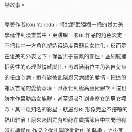
戀故事。
原著作者Kou Yoneda，將北野武獨樹一幟的暴力美
學延伸到漫畫當中，
更跳脫一般BL作品的角色設定，
不把其中一方角色塑造得過度柔弱且女性化，
反而是
在俊美的外表之下，保留男子氣慨的個性，
並細膩捕
捉男性的心理與情感變化，
再透過兩位主角各自背負
的扭曲心病，
還有對彼此隱忍又病態的愛情，把這份
難以言喻的愛情意境，
具象化到極高藝術層次。這也
讓本作轟動腐女族群，
甚至還吸引到非腐女的男女觀
眾，其中最知名的影星，就屬跟BL形
象完全不搭嘎的
福山雅治！
原來起因是有粉絲在廣播節目中詢問他有
沒有讀過BL作品？
從此開啟他對BL的興趣，之後甚