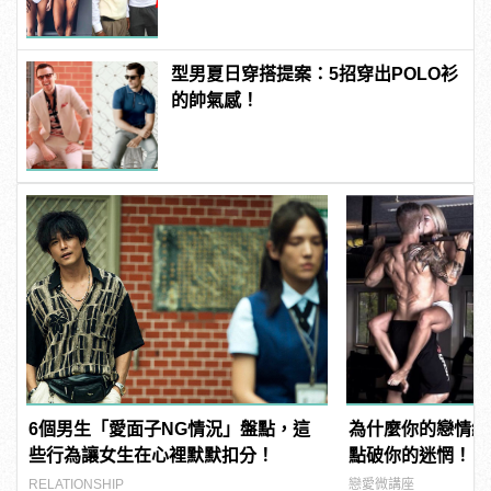
型男夏日穿搭提案：5招穿出POLO衫
的帥氣感！
6個男生「愛面子NG情況」盤點，這
為什麼你的戀情總
些行為讓女生在心裡默默扣分！
點破你的迷惘！
RELATIONSHIP
戀愛微講座