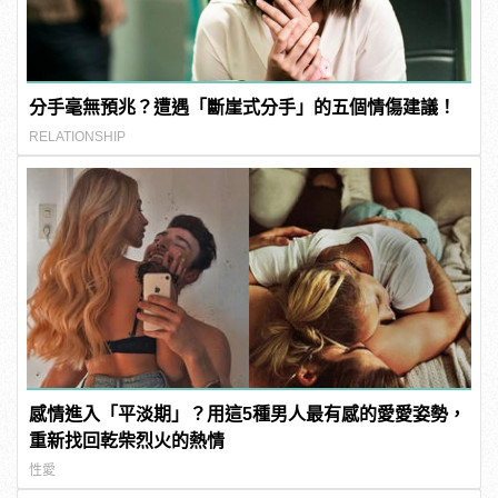
分手毫無預兆？遭遇「斷崖式分手」的五個情傷建議！
RELATIONSHIP
感情進入「平淡期」？用這5種男人最有感的愛愛姿勢，
重新找回乾柴烈火的熱情
性愛