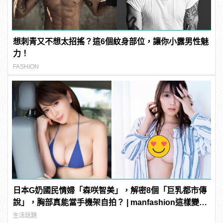
想刺青又不想太招搖？這6個紋身部位，讓你小露男性魅
力！
FASHION
日本G奶國民情婦「森咲智美」，解密8個「巨乳都市傳
說」，胸部真能當手機架自拍？ | manfashion這樣變型
男
生活話題