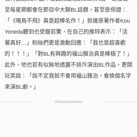
至每星期都會在節目中大聊BL話
題，甚至掛保證：
「《鳴鳥不飛》真是超棒名作！」就連原著作者K
ou
Yoneda聽到也受寵若驚，在自己的推特表示：「活
著真好…」
粉絲們更是激動回應：「我也是超喜歡
的！！！」「對BL有興趣的
福山雅治真是棒極了！」
此外，他也若有似無地透露不排斥演出BL
作品，更開
玩笑說：「說不定我就不會用福山雅治，會換個名字
來演
BL劇。」
Advertisements