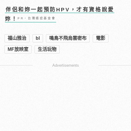
伴侶和妳一起預防HPV，才有資格說愛
妳！
PR・台灣癌症基金會
福山雅治
bl
鳴鳥不飛烏雲密布
電影
MF放映室
生活玩物
Advertisements