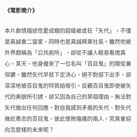
《電影簡介》
本片劇情描述性愛成癮的超級被虐狂
「矢代」，不僅
是真誠會二當家，同時也是真誠興業社長。
雖然他被
外界戲稱為「公共廁所」，卻從不讓人輕易看透真
心。
某天，他身邊來了一位名叫「百目鬼」的隨從兼
保鑣。
雖然矢代早就下定決心，絕不對部下出手，
卻
深深地被百目鬼的特質給吸引。
反觀百目鬼即使被矢
代的美貌所引誘，卻又因為自己的某個理由，
無法對
矢代做出任何回應。對自我感到矛盾的矢代、
對矢代
幾近愚忠的百目鬼，彼此懷抱傷痛的兩人，
究竟會迎
向怎麼樣的未來呢？