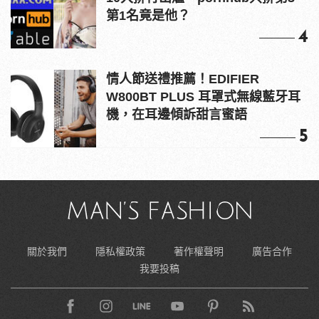
第1名竟是他？
4
情人節送禮推薦！EDIFIER
W800BT PLUS 耳罩式無線藍牙耳
機，在耳邊傾訴甜言蜜語
5
關於我們
隱私權政策
著作權聲明
廣告合作
我要投稿