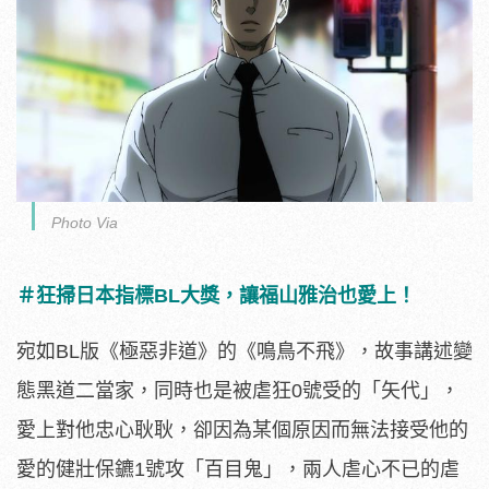
Photo Via
＃狂掃日本指標BL大獎，讓福山雅治也愛上！
宛如BL版《極惡非道》的《鳴鳥不飛》，
故事講述變
態黑道二當家，同時也是被虐狂0號受的「矢代」，
愛上對他忠心耿耿，卻因為某個原因而無法接受他的
愛的健壯保鑣1
號攻「百目鬼」，兩人虐心不已的虐