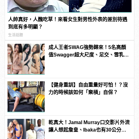
人帥真好，人醜吃草！來看女生對男性外表的差別待遇
到底有多明顯？
生活話題
成人王者SWAG強勢歸來！5名高顏
值Swagger超大尺度、足交、雪乳、
粉紅海鮮通通有，親自教你人與人的
連結！ | manfashion這樣變型男
【健身重訓】自由重量好可怕！？沒
力的時候該如何「棄槓」自保？
乾真大！Jamal Murray口交影片外流
讓人想起詹皇、Ibaka也有30公分驚
人巨根！