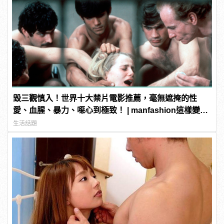
毀三觀慎入！世界十大禁片電影推薦，毫無遮掩的性
愛、血腥、暴力、噁心到極致！ | manfashion這樣變型
男
生活話題