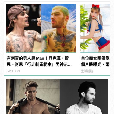
有刺青的男人最 Man！貝克漢、贊
首位韓女團偶像下
恩、肖恩「行走刺青範本」男神示
價片酬曝光，兩個
範！
FASHION
生活話題