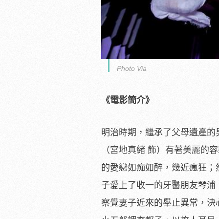
Photo Via
《電影簡介》
明治時期，繼承了父母遺產的
（宮地真緒 飾）有著美麗的
的愛戀如痴如醉，
幾近瘋狂；
子愛上了收一的牙醫朋友琴浦
察覺妻子近來的舉止異常，決