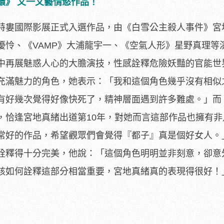
環》 又一文藝情慾作品！
特婁國際影展正式入選作品，由《
白雪公主殺人事件》宮
優怜、
《VAMP》大浦龍宇一、《空氣人形》星野真理等
中再展魅惑人心的大膽演技，
性感詮釋危險妖豔的官能世
充滿魅力的角色，她表示：「
我和這個角色幾乎沒有相似
有好幾次覺得好像快死了，精神層面遇到許多難處。」而
，恰逢宮地真緒出道第10年，
對她而言這部作品也擁有非
常好的作品，希望觀眾們會覺得『都子』
真是個好女人。
詮釋得十分完美，他說：「
這個角色明明並非刻意，卻意
該如何詮釋這部分相當重要，宮地真緒真的表現得很好！