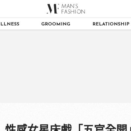
LLNESS
GROOMING
RELATIONSHIP
》性感女星床戲「五官全開