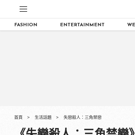
FASHION
ENTERTAINMENT
WE
首頁
生活話題
失戀殺人：三角禁戀
《失戀殺人：三角禁戀