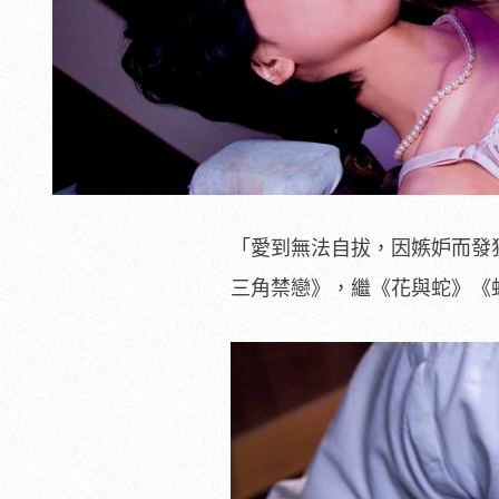
「愛到無法自拔，因嫉妒而發
三角禁戀》，繼《花與蛇》《