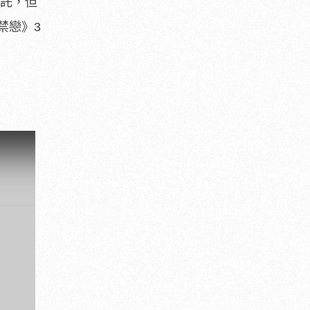
委託，但
禁戀》3