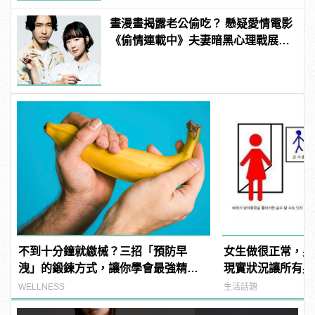
畫漫畫揭露老公偷吃？ 懸疑愛情電影
《偷情連載中》夫妻暗黑心理戰展
開！
不到十分鐘就繳械？三招「預防早
女生做很正常，男
洩」的鍛鍊方式，讓你學會最強精之
現實狀況讓所有男
呼吸！
公平」！
WELLNESS
生活話題