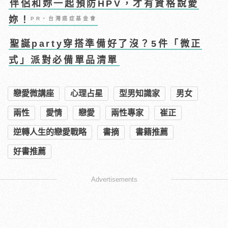
伴侶和妳一起預防HPV，才有資格說愛
妳！
PR・台灣癌症基金會
聖誕party穿搭準備好了沒？5件「微正
式」派對必備單品清單
戀愛微講座
心理占星
型男知識家
男女
兩性
愛情
戀愛
兩性專家
崔正
逆轉人生的戀愛戰略
書摘
書籍推薦
好書推薦
Advertisements