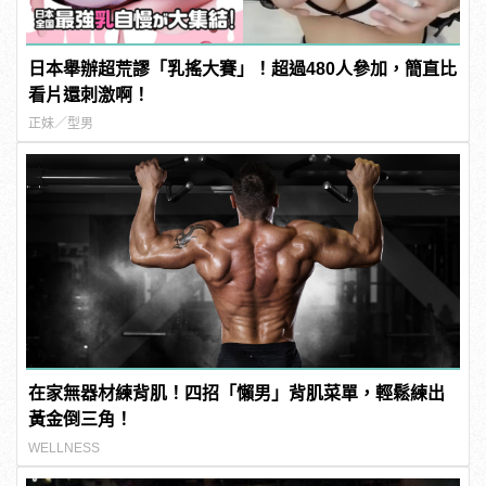
日本舉辦超荒謬「乳搖大賽」！超過480人參加，簡直比
看片還刺激啊！
正妹／型男
在家無器材練背肌！四招「懶男」背肌菜單，輕鬆練出
黃金倒三角！
WELLNESS