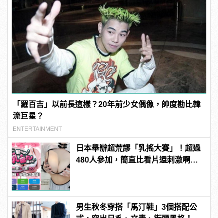
「羅百吉」以前長這樣？20年前少女偶像，帥度勘比韓
流巨星？
ENTERTAINMENT
日本舉辦超荒謬「乳搖大賽」！超過
480人參加，簡直比看片還刺激啊！ |
manfashion這樣變型男
男生秋冬穿搭「馬汀鞋」3個搭配公