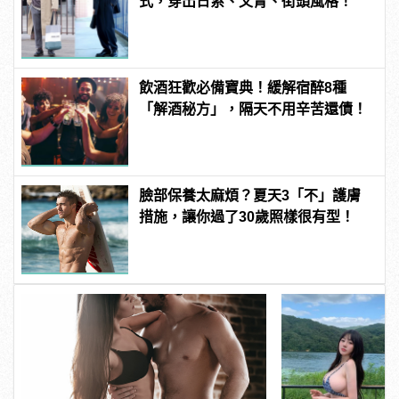
式，穿出日系、文青、街頭風格！
飲酒狂歡必備寶典！緩解宿醉8種
「解酒秘方」，隔天不用辛苦還債！
臉部保養太麻煩？夏天3「不」護膚
措施，讓你過了30歲照樣很有型！