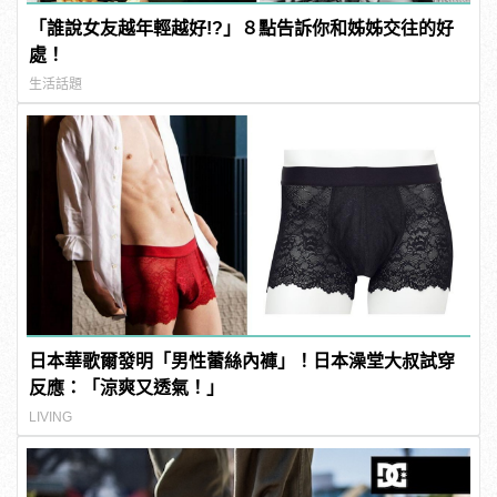
「誰說女友越年輕越好!?」８點告訴你和姊姊交往的好
處！
生活話題
日本華歌爾發明「男性蕾絲內褲」！日本澡堂大叔試穿
反應：「涼爽又透氣！」
LIVING