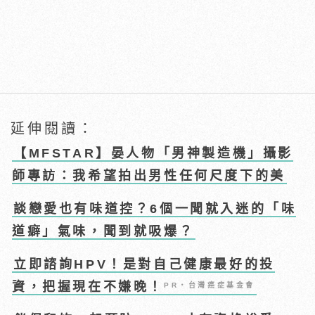
延伸閱讀：
【MFSTAR】晏人物「男神製造機」攝影
師專訪：我希望拍出男性任何尺度下的美
談戀愛也有味道控？6個一聞就入迷的「味
道癖」氣味，聞到就吸爆？
立即諮詢HPV！是對自己健康最好的投
資，把握現在不嫌晚！
PR・台灣癌症基金會