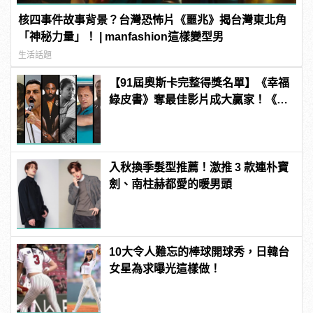
核四事件故事背景？台灣恐怖片《噩兆》揭台灣東北角
「神秘力量」！ | manfashion這樣變型男
生活話題
【91屆奧斯卡完整得獎名單】《幸福
綠皮書》奪最佳影片成大贏家！《波
西米亞狂想曲》雷米馬利克＆《真
寵》奧莉薇亞柯爾曼封影帝影后！
入秋換季髮型推薦！激推 3 款連朴寶
劍、南柱赫都愛的暖男頭
10大令人難忘的棒球開球秀，日韓台
女星為求曝光這樣做！