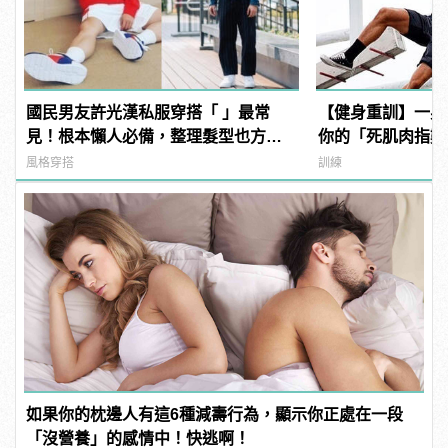
國民男友許光漢私服穿搭「 」最常
【健身重訓】一身
見！根本懶人必備，整理髮型也方便
你的「死肌肉指數
啊！
風格穿搭
訓練
如果你的枕邊人有這6種減壽行為，顯示你正處在一段
「沒營養」的感情中！快逃啊！