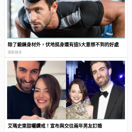
除了鍛鍊身材外，伏地挺身還有這5大意想不到的好處
運動健身
艾瑪史東甜曬鑽戒！宣布與交往兩年男友訂婚