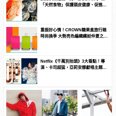
「天然食物」保護頭皮健康、促進生
髮！
重振好心情！CROWN糖果盒旅行箱
時尚換季 大勢亮色編織繽紛仲夏之
夢！
Netflix《千萬別抬頭》3大看點！導
演、卡司超猛，亞莉安娜獻唱主題
曲？ | manfashion這樣變型男