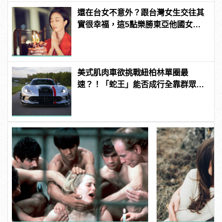
還在台女不意外？跟台灣女生交往其
實很幸福，這5點樂勝東亞他國女
性！
美式肌肉車欲挑戰紐柏林單圈最
速？！「蛇王」能否成行全靠群眾募
資！