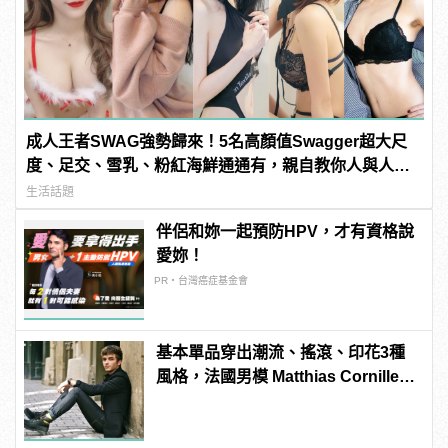
成人王者SWAG強勢歸來！5名高顏值Swagger超大尺
度、足交、雪乳、粉紅海鮮通通有，親自教你人與人的
連結！ | manfashion這樣變型男
生活話題
伴侶和妳一起預防HPV，才有資格說
愛妳！
PR・台灣癌症基金會
基本單品穿出潮流、搖滾、印花3種
風格，法國男模 Matthias Cornilleau
的百變穿搭！