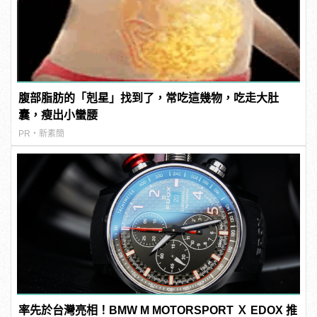
腹部脂肪的「剋星」找到了，常吃這幾物，吃走大肚
囊，瘦出小蠻腰
PR・新素簡
率先於台灣亮相！BMW M MOTORSPORT Ｘ EDOX 推