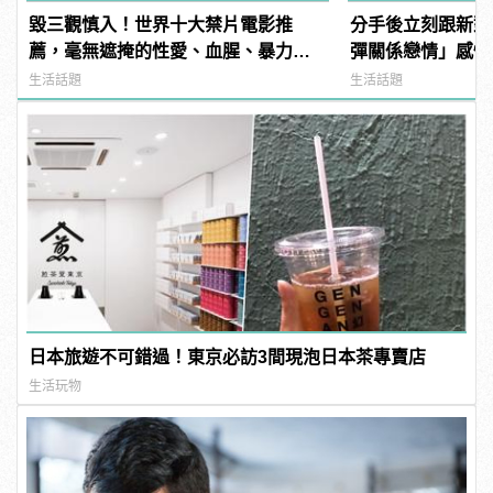
毀三觀慎入！世界十大禁片電影推
分手後立刻跟新對
薦，毫無遮掩的性愛、血腥、暴力、
彈關係戀情」感情
噁心到極致！
生活話題
生活話題
日本旅遊不可錯過！東京必訪3間現泡日本茶專賣店
生活玩物