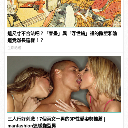
這尺寸不合法吧？「春畫」與「浮世繪」裡的陰莖和陰
道竟然長這樣！？
生活話題
三人行好刺激！7個兩女一男的3P性愛姿勢推薦 |
manfashion這樣變型男