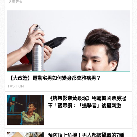
艾瑪史東
【大改造】電動宅男如何變身都會雅痞男？
FASHION
《綁架影帝黃晸珉》稱霸韓國票房冠
軍！觀眾讚：「追擊者」後最刺激的
驚悚電影！ | manfashion這樣變型男
預防頂上危機！男人都該攝取的7種