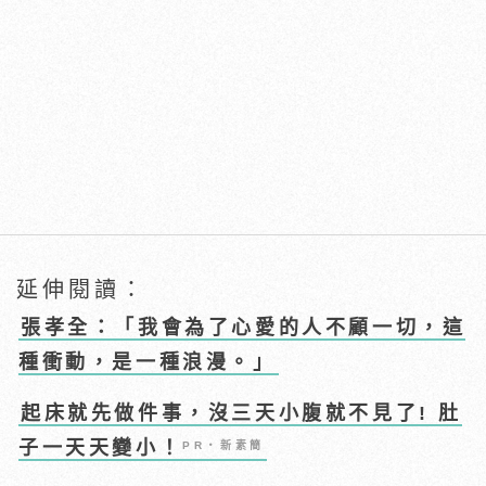
延伸閱讀：
張孝全：「我會為了心愛的人不顧一切，這
種衝動，是一種浪漫。」
起床就先做件事，沒三天小腹就不見了! 肚
子一天天變小！
PR・新素簡