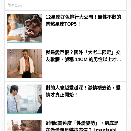
型男Care
12星座好色排行大公開！無性不歡的
肉慾星座TOP5！
就是愛巨根？國外「大老二限定」交
友軟體，號稱 14CM 的男性以上才給
過？
對的人會越愛越深！激情褪去後，愛
情才真正開始！
9個超高難度「性愛姿勢」，到底是
在做愛還是特技表演？ | manfashion