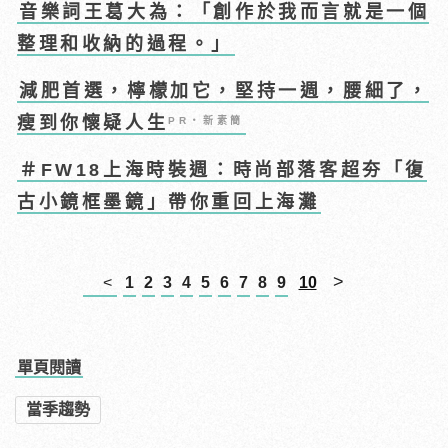
音樂詞王葛大為：「創作於我而言就是一個
整理和收納的過程。」
減肥首選，檸檬加它，堅持一週，腰細了，
瘦到你懷疑人生
PR・新素簡
＃FW18上海時裝週：時尚部落客超夯「復
古小鏡框墨鏡」帶你重回上海灘
>
<
1
2
3
4
5
6
7
8
9
10
單頁閱讀
當季趨勢