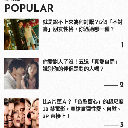
POPULAR
就是說不上來為何討厭？5個「不討
喜」朋友性格，你遇過哪一種？
1
你愛對人了沒！五道「真愛自問」
識別你的伴侶是對的人嗎？
2
比A片更Ａ？「色慾薰心」的超尺度
18 禁電影，真槍實彈性愛、自慰、
3P 直接上！
3