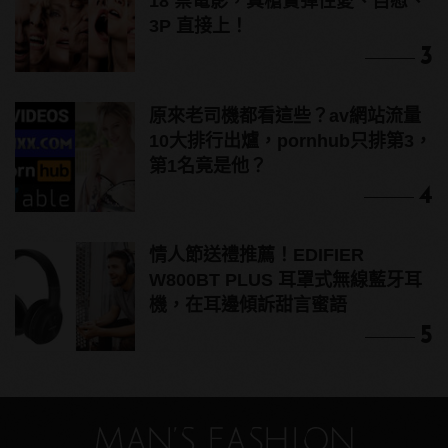
18 禁電影，真槍實彈性愛、自慰、
3P 直接上！
3
原來老司機都看這些？av網站流量
10大排行出爐，pornhub只排第3，
第1名竟是他？
4
情人節送禮推薦！EDIFIER
W800BT PLUS 耳罩式無線藍牙耳
機，在耳邊傾訴甜言蜜語
5