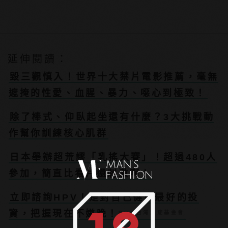
延伸閱讀：
毀三觀慎入！世界十大禁片電影推薦，毫無
遮掩的性愛、血腥、暴力、噁心到極致！
除了棒式、仰臥起坐還有什麼？3大挑戰動
作幫你訓練核心肌群
日本舉辦超荒謬「乳搖大賽」！超過480人
參加，簡直比看片還刺激啊！
立即諮詢HPV！是對自己健康最好的投
資，把握現在不嫌晚！
PR・台灣癌症基金會