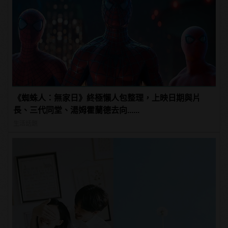
《蜘蛛人：無家日》終極懶人包整理，上映日期與片
長、三代同堂、湯姆霍蘭德去向......
生活話題