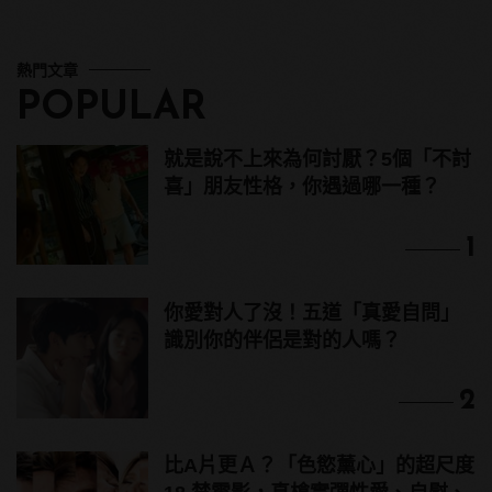
熱門文章
POPULAR
就是說不上來為何討厭？5個「不討
喜」朋友性格，你遇過哪一種？
1
你愛對人了沒！五道「真愛自問」
識別你的伴侶是對的人嗎？
2
比A片更Ａ？「色慾薰心」的超尺度