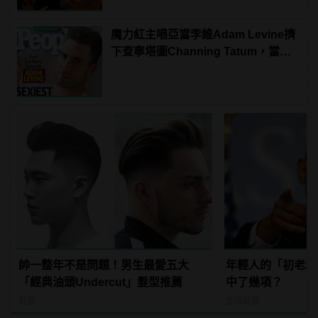
魔力紅主唱亞當李維Adam Levine擠
下查寧塔圖Channing Tatum，當選
《PEOPLE》時人雜誌2013年最性感
男人！
帥一整年不是問題！男生最愛五大
年輕人的「初老境
「經典油頭Undercut」髮型推薦
中了幾項？
髮型
生活話題