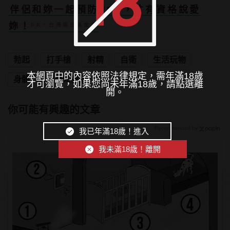
伴侶和妳一起預防HPV，才有資格說愛
妳！
PR・台灣癌症基金會
勃起
打手槍
射精
自衛
生活玩物
本網頁中的內容依照法律規定，需年滿18歲
身體
型男知識家
才可瀏覽，如果您尚未年滿18歲，請點選離
開。
你可能有興趣的文章
Recommended by
我已年滿18歲！進入
我未滿18歲！離開