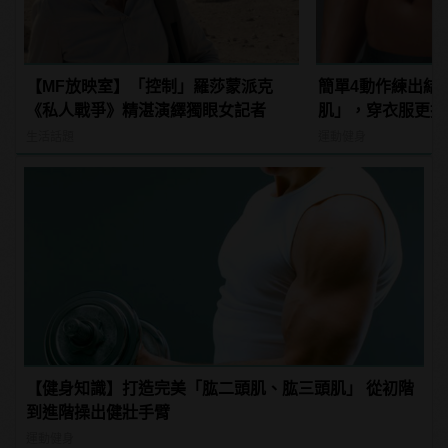
【MF放映室】「控制」羅莎蒙派克
簡單4動作練出結
《私人戰爭》精湛演繹獨眼女記者
肌」，穿衣服更挺
生活話題
運動健身
【健身知識】打造完美「肱二頭肌、肱三頭肌」 從初階
到進階操出健壯手臂
運動健身