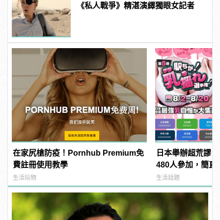
《私人戰爭》精湛演繹獨眼女記者
在家尻槍防疫！Pornhub Premium免
日本舉辦超荒謬「
費註冊使用教學
480人參加，簡直
manfashion這
生活玩物
生活話題