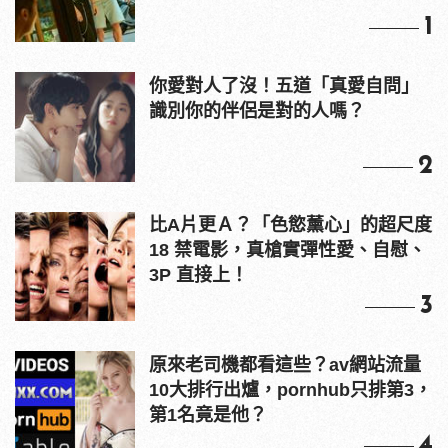
1
你愛對人了沒！五道「真愛自問」
識別你的伴侶是對的人嗎？
2
比A片更Ａ？「色慾薰心」的超尺度
18 禁電影，真槍實彈性愛、自慰、
3P 直接上！
3
原來老司機都看這些？av網站流量
10大排行出爐，pornhub只排第3，
第1名竟是他？
4