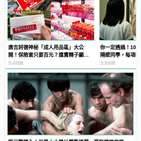
唐吉訶德神秘「成人用品區」大公
你一定遇過！10
開！保險套只要百元？還賣精子顯微
隔壁同學，每項都
鏡？
生活話題
生活話題