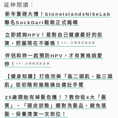
延伸閱讀：
新年重磅大禮！StoneIslandxNikeLab
聯名SockDart鞋款正式揭曉
立即諮詢HPV！是對自己健康最好的投
資，把握現在不嫌晚！
PR・台灣癌症基金會
伴侶和妳一起預防HPV，才有資格說愛
妳！
PR・台灣癌症基金會
【健身知識】打造完美「肱二頭肌、肱三頭
肌」從初階到進階操出健壯手臂
25歲開始有掉髮危機！？教你從4大「髮
質」、「頭皮狀態」選對洗髮品，避免落
髮、保養清潔一次到位！