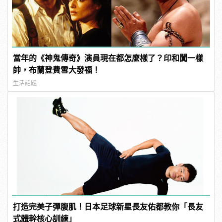
當年的《神鬼傳奇》演員現在都怎麼樣了？印和闐一樣
帥，布蘭登費雪大發福！
生活話題
打造完美子彈腹肌！日本足球新星長友佑都教你「長友
式體幹核心訓練」