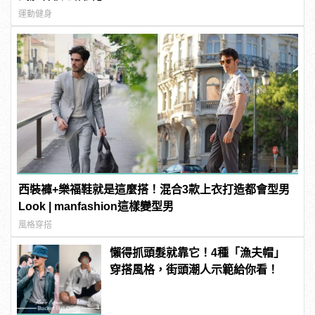
運動健身
西裝褲+樂福鞋就是這麼搭！混合3款上衣打造都會型男
Look | manfashion這樣變型男
風格穿搭
懶得抓頭髮就靠它！4種「漁夫帽」
穿搭風格，街頭潮人示範給你看！