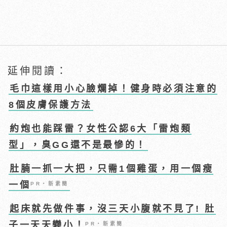
延伸閱讀：
毛巾這樣用小心臉爛掉！健身時必須注意的
8個皮膚保護方法
約炮也能踩雷？女性公認6大「雷炮類
型」，臭GG還不是最慘的！
肚腩一抓一大把，只需1個雞蛋，用一個瘦
一個
PR・新素簡
起床就先做件事，沒三天小腹就不見了! 肚
子一天天變小！
PR・新素簡