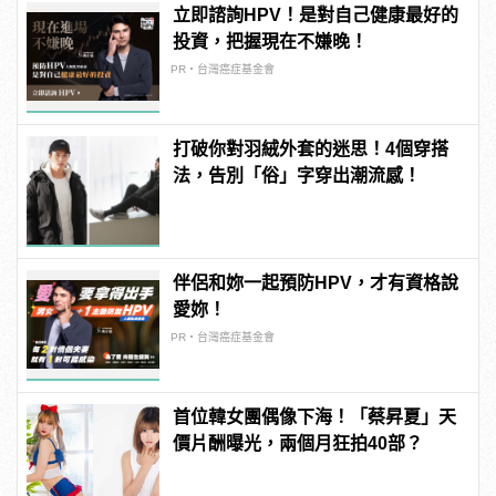
立即諮詢HPV！是對自己健康最好的
投資，把握現在不嫌晚！
PR・台灣癌症基金會
打破你對羽絨外套的迷思！4個穿搭
法，告別「俗」字穿出潮流感！
伴侶和妳一起預防HPV，才有資格說
愛妳！
PR・台灣癌症基金會
首位韓女團偶像下海！「蔡昇夏」天
價片酬曝光，兩個月狂拍40部？