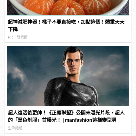
超神減肥神器！橘子不要直接吃，加點這個！體重天天
下降
PR・新素簡
超人復活後更帥！《正義聯盟》公開未曝光片段，超人
的「黑色制服」首曝光！ | manfashion這樣變型男
生活話題