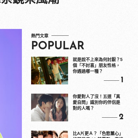
熱門文章
POPULAR
就是說不上來為何討厭？5
個「不討喜」朋友性格，
你遇過哪一種？
1
你愛對人了沒！五道「真
愛自問」識別你的伴侶是
對的人嗎？
2
比A片更Ａ？「色慾薰心」