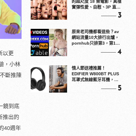
的超尺度 18 禁電影，真槍
實彈性愛、自慰、3P 直接
上！
3
原來老司機都看這些？av
網站流量10大排行出爐，
pornhub只排第3，第1名
竟是他？
4
所以更
驗，小林
情人節送禮推薦！
EDIFIER W800BT PLUS
亦不斷推陳
耳罩式無線藍牙耳機，在
耳邊傾訴甜言蜜語
5
一鏡到底
新推出的
的40週年