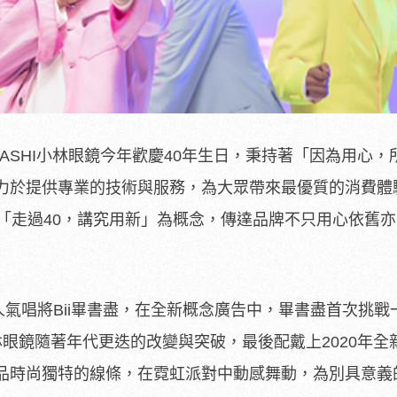
YASHI小林眼鏡今年歡慶40年生日，秉持著「因為用心，
力於提供專業的技術與服務，為大眾帶來最優質的消費體
以「走過40，講究用新」為概念，傳達品牌不只用心依舊
氣唱將Bii畢書盡，在全新概念廣告中，畢書盡首次挑戰
眼鏡隨著年代更迭的改變與突破，最後配戴上2020年全
新品時尚獨特的線條，在霓虹派對中動感舞動，為別具意義