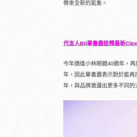
帶來全新的氣象。
代言人
Bii
畢書盡詮釋最新
Clex
今年適逢小林眼鏡40週年，
年，因此畢書盡表示對於能再
年，與品牌激盪出更多不同的