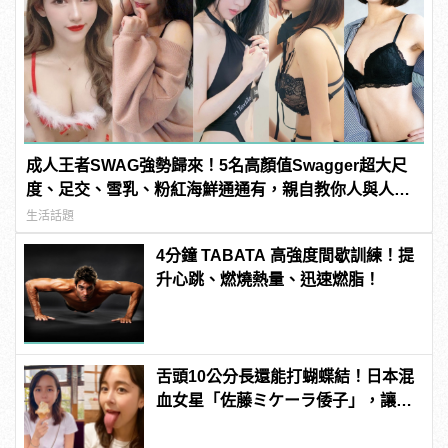
成人王者SWAG強勢歸來！5名高顏值Swagger超大尺
度、足交、雪乳、粉紅海鮮通通有，親自教你人與人的
連結！ | manfashion這樣變型男
生活話題
4分鐘 TABATA 高強度間歇訓練！提
升心跳、燃燒熱量、迅速燃脂！
舌頭10公分長還能打蝴蝶結！日本混
血女星「佐藤ミケーラ倭子」，讓人
有大膽的想法！ | manfashion這樣變