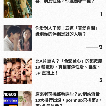
喜」朋友性格，你遇過哪一種？
1
你愛對人了沒！五道「真愛自問」
識別你的伴侶是對的人嗎？
2
比A片更Ａ？「色慾薰心」的超尺度
18 禁電影，真槍實彈性愛、自慰、
3P 直接上！
3
原來老司機都看這些？av網站流量
10大排行出爐，pornhub只排第3，