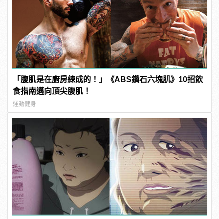
「腹肌是在廚房練成的！」《ABS鑽石六塊肌》10招飲
食指南邁向頂尖腹肌！
運動健身