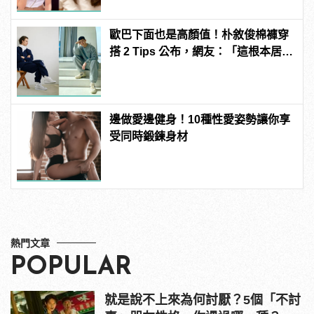
型男
歐巴下面也是高顏值！朴敘俊棉褲穿
搭 2 Tips 公布，網友：「這根本居家
防疫必備！」
邊做愛邊健身！10種性愛姿勢讓你享
受同時鍛鍊身材
熱門文章
POPULAR
就是說不上來為何討厭？5個「不討