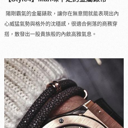
陽剛霸氣的金屬錶款，讓你在無意間就能表現出內
心威猛氣勢與格外的沈穩感，很適合俐落的商務穿
搭，散發出一股貴族般的內斂高雅氣息。