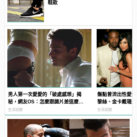
鞋款
男人第一次愛愛的「破處感想」揭
盤點曾流出性愛影
秘，網友OS：怎麼跟謎片差這麼
黎絲、金卡戴珊之
多！？
生活話題
生活話題