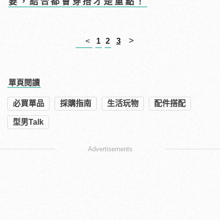
要，結合都會穿搭才是重點！
>
<
1
2
3
單頁閱讀
必買單品
採購指南
生活玩物
配件搭配
型男Talk
Advertisements