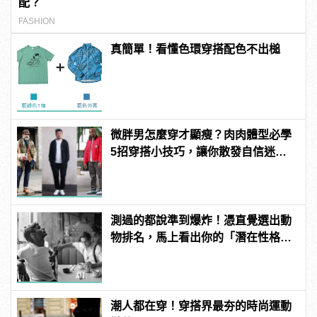
配？
FASHION
真簡單！看懂色環穿搭配色不出槌
微胖男怎麼穿才顯瘦？肉肉體型必學
5招穿搭小技巧，讓你散發自信迷人
的型男魅力！
測過的都說準到爆炸！憑直覺選出動
物排名，馬上看出你的「潛在性格與
真面目」！
潮人都在穿！穿搭界最夯的時尚運動