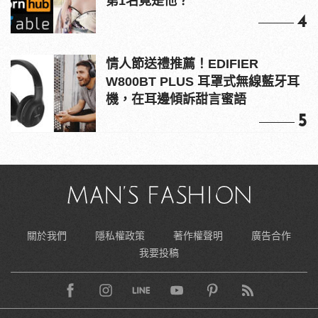
第1名竟是他？
4
情人節送禮推薦！EDIFIER
W800BT PLUS 耳罩式無線藍牙耳
機，在耳邊傾訴甜言蜜語
5
關於我們
隱私權政策
著作權聲明
廣告合作
我要投稿