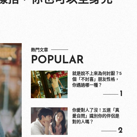
熱門文章
POPULAR
就是說不上來為何討厭？5
個「不討喜」朋友性格，
你遇過哪一種？
1
你愛對人了沒！五道「真
愛自問」識別你的伴侶是
對的人嗎？
2