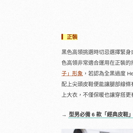
▎正裝
黑色高領挑選時切忌選擇緊身
色高領非常適合運用在正裝的
子」形象
，若認為全黑過度 H
配上尖頭皮鞋便能讓腿部線條
上大衣，不僅保暖也讓穿搭更
→
型男必備 6 款「經典皮