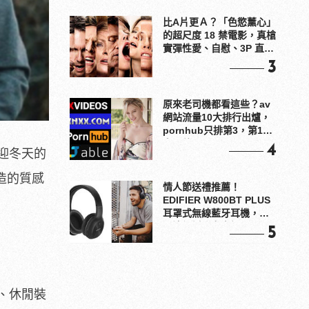
比A片更Ａ？「色慾薰心」
的超尺度 18 禁電影，真槍
實彈性愛、自慰、3P 直接
上！
3
原來老司機都看這些？av
網站流量10大排行出爐，
pornhub只排第3，第1名
竟是他？
4
迎冬天的
造的質感
情人節送禮推薦！
EDIFIER W800BT PLUS
耳罩式無線藍牙耳機，在
耳邊傾訴甜言蜜語
5
、休閒裝