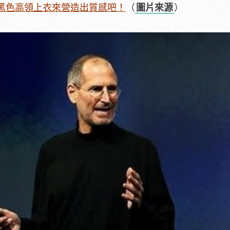
黑色高領上衣來營造出質感吧！
（
圖片來源
）