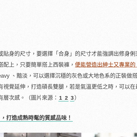
或貼身的尺寸，要選擇「合身」的尺寸才能強調出修身俐
搭配上，只要簡單搭上西裝褲，
便能營造出紳士又專業的
eavy 、黯淡，可以選擇沉穩的灰色或大地色系的正裝做
有視覺延伸，打造碩長雙腿，若是氣溫更低之時，可以在
有層次感。（圖片來源：
1
2
3
）
鞋」，打造成熟時髦的質感品味！