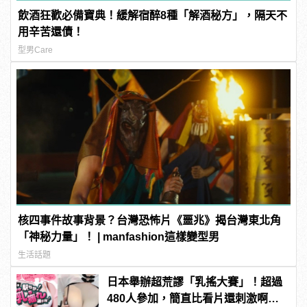
飲酒狂歡必備寶典！緩解宿醉8種「解酒秘方」，隔天不
用辛苦還債！
型男Care
核四事件故事背景？台灣恐怖片《噩兆》揭台灣東北角
「神秘力量」！ | manfashion這樣變型男
生活話題
日本舉辦超荒謬「乳搖大賽」！超過
480人參加，簡直比看片還刺激啊！ |