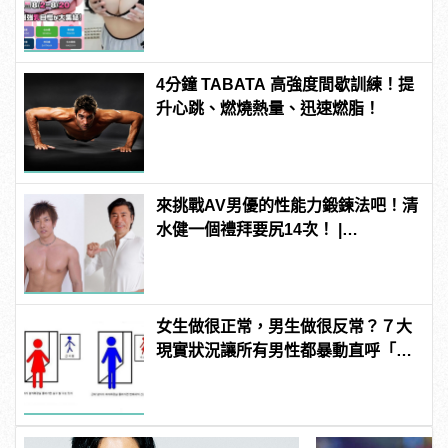
manfashion這樣變型男
4分鐘 TABATA 高強度間歇訓練！提
升心跳、燃燒熱量、迅速燃脂！
來挑戰AV男優的性能力鍛鍊法吧！清
水健一個禮拜要尻14次！ |
manfashion這樣變型男
女生做很正常，男生做很反常？７大
現實狀況讓所有男性都暴動直呼「不
公平」！