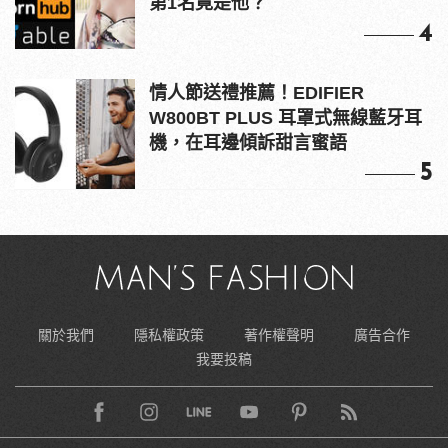
第1名竟是他？
4
情人節送禮推薦！EDIFIER
W800BT PLUS 耳罩式無線藍牙耳
機，在耳邊傾訴甜言蜜語
5
關於我們
隱私權政策
著作權聲明
廣告合作
我要投稿