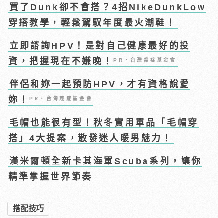
買了Dunk卻不會搭？4招NikeDunkLow
穿搭教學，輕鬆駕馭年度最火潮鞋！
立即諮詢HPV！是對自己健康最好的投
資，把握現在不嫌晚！
PR・台灣癌症基金會
伴侶和妳一起預防HPV，才有資格說愛
妳！
PR・台灣癌症基金會
毛帽也能很有型！秋冬實用單品「毛帽穿
搭」4大提案，散發迷人暖男魅力！
漢米爾頓全新卡其海軍Scuba系列，讓你
精準掌握世界節奏
搭配技巧