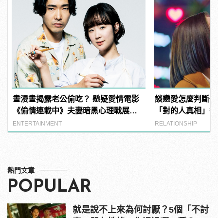
畫漫畫揭露老公偷吃？ 懸疑愛情電影
談戀愛怎麼判斷他
《偷情連載中》夫妻暗黑心理戰展
「對的人真相」答
開！
不一樣！
ENTERTAINMENT
RELATIONSHIP
熱門文章
POPULAR
就是說不上來為何討厭？5個「不討