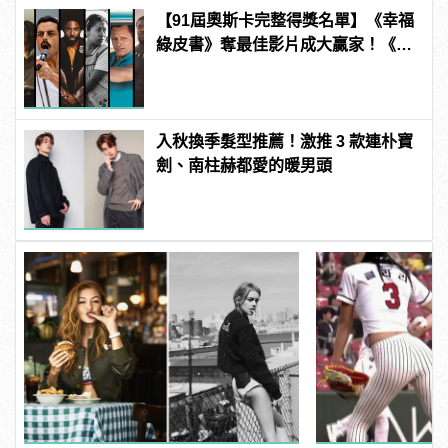
【91屆奧斯卡完整得獎名單】《幸福
綠皮書》奪最佳影片成大贏家！《波
西米亞狂想曲》雷米馬利克＆《真
寵》奧莉薇亞柯爾曼封影帝影后！
入秋換季髮型推薦！激推 3 款連朴寶
劍、南柱赫都愛的暖男頭