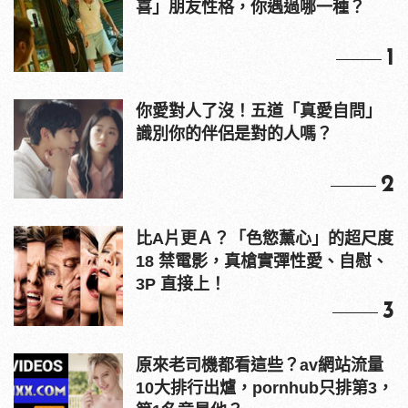
喜」朋友性格，你遇過哪一種？
1
你愛對人了沒！五道「真愛自問」
識別你的伴侶是對的人嗎？
2
比A片更Ａ？「色慾薰心」的超尺度
18 禁電影，真槍實彈性愛、自慰、
3P 直接上！
3
原來老司機都看這些？av網站流量
10大排行出爐，pornhub只排第3，