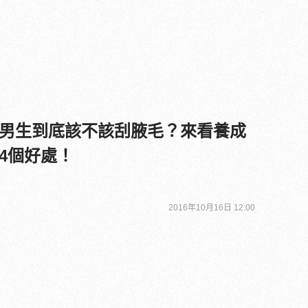
男生到底該不該刮腋毛？來看養成
4個好處！
2016年10月16日 12:00