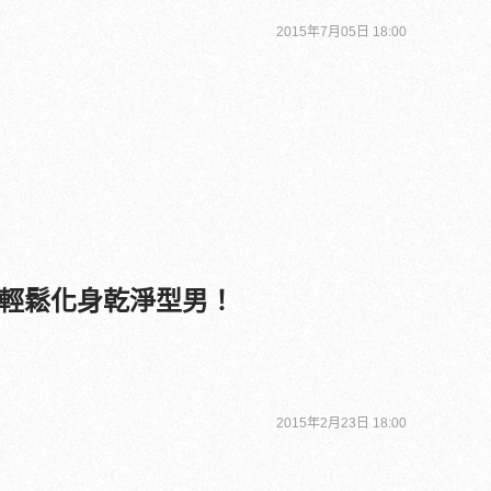
2015年7月05日 18:00
輕鬆化身乾淨型男！
2015年2月23日 18:00