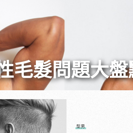
性毛髮問題大盤
型男