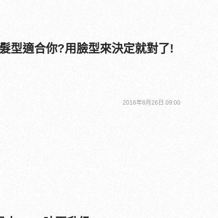
髮型適合你?用臉型來決定就對了!
2016年8月26日 09:00