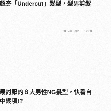
夯「Undercut」髮型，型男剪髮
2017年1月25日 12:00
最討厭的８大男性NG髮型，快看自
中幾項!?