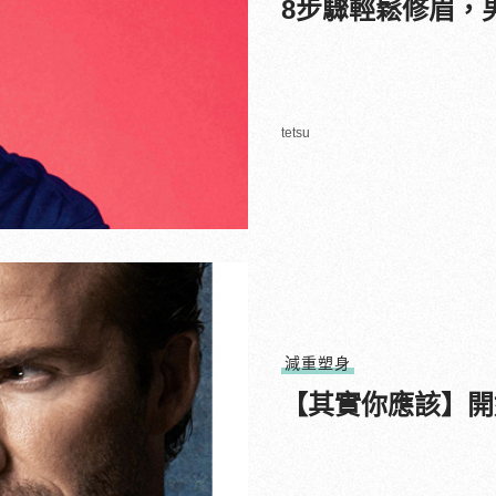
8步驟輕鬆修眉，
tetsu
減重塑身
【其實你應該】開