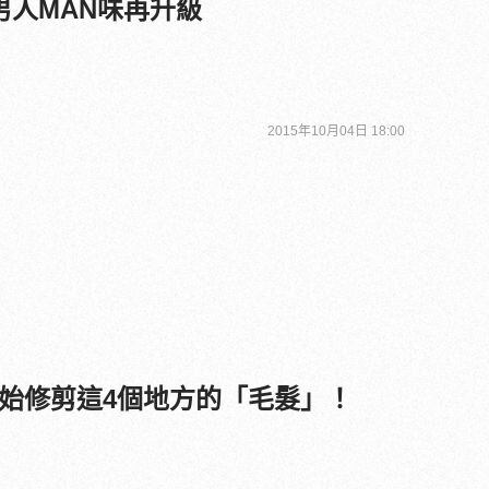
男人MAN味再升級
2015年10月04日 18:00
始修剪這4個地方的「毛髮」！