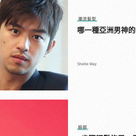
潮流髮型
哪一種亞洲男神的
Shellie May
臉部