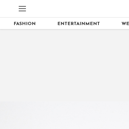
FASHION
ENTERTAINMENT
WE