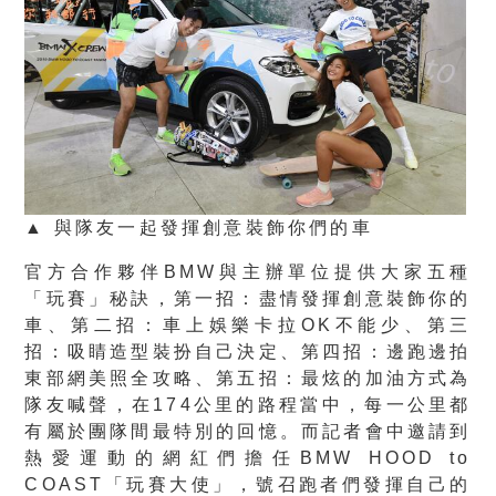
▲ 與隊友一起發揮創意裝飾你們的車
官方合作夥伴BMW與主辦單位提供大家五種
「玩賽」秘訣，第一招：盡情發揮創意裝飾你的
車、第二招：車上娛樂卡拉OK不能少、第三
招：吸睛造型裝扮自己決定、第四招：邊跑邊拍
東部網美照全攻略、第五招：最炫的加油方式為
隊友喊聲，在174公里的路程當中，每一公里都
有屬於團隊間最特別的回憶。而記者會中邀請到
熱愛運動的網紅們擔任BMW HOOD to
COAST「玩賽大使」，號召跑者們發揮自己的