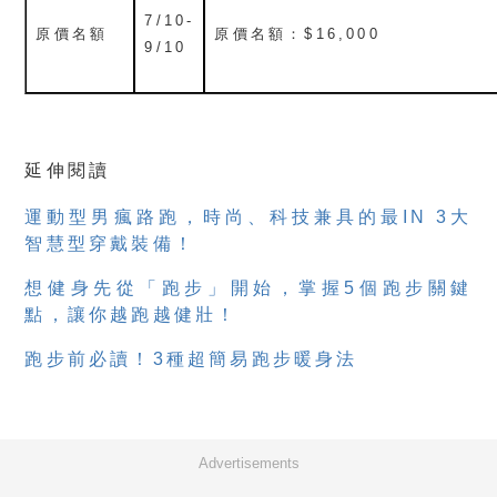
7/10-
原價名額
原價名額：$16,000
9/10
延伸閱讀
運動型男瘋路跑，時尚、科技兼具的最IN 3大
智慧型穿戴裝備！
想健身先從「跑步」開始，掌握5個跑步關鍵
點，讓你越跑越健壯！
跑步前必讀！3種超簡易跑步暖身法
Advertisements