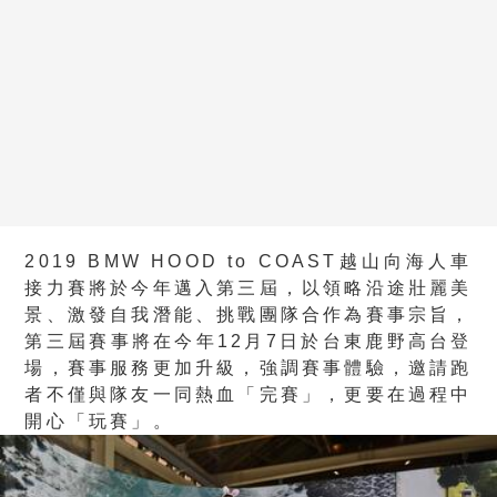
2019 BMW HOOD to COAST越山向海人車
接力賽將於今年邁入第三屆，以領略沿途壯麗美
景、激發自我潛能、挑戰團隊合作為賽事宗旨，
第三屆賽事將在今年12月7日於台東鹿野高台登
場，賽事服務更加升級，強調賽事體驗，邀請跑
者不僅與隊友一同熱血「完賽」，更要在過程中
開心「玩賽」。