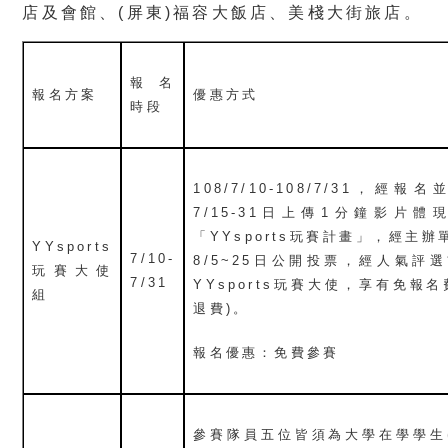
店及會館、(屏東)福容大飯店、美棧大街旅店。
報名
報名方案
優惠方式
時段
108/7/10-108/7/31，
7/15-31日上傳1分鐘影片
「YYsports玩賽計畫」，經主
YYsports
7/10-
8/5~25日公開投票，經人氣評
玩賽大使
7/31
YYsports玩賽大使，享有免報
組
退費)。
報名優惠：免費參賽
參賽隊員五位皆須為大學在學學生(