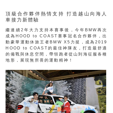
頂級合作夥伴熱情支持 打造越山向海人
車接力新體驗
繼連續2年大力支持本賽事後，今年BMW再次
成為HOOD to COAST賽事冠名合作夥伴，出
動豪華運動休旅王者BMW X5力挺，成為2019
HOOD to COAST的最佳神隊友，打造最舒適
的備戰與休息空間，帶領跑者從山到海征服各種
地形，展現無所畏的運動精神！