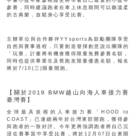
手兼小提琴家廖柏雅更將帶著自己最愛的小提琴
參賽，同時建議跑者在車上休息期間可以聽溫柔
的古典樂，放鬆身心享受比賽。
主辦單位與合作夥伴YYsports為鼓勵團隊享受
自然與賽事過程，只要創造發揮創意說出團隊的
「玩賽」計畫將有機會獲得限量免費參賽名額，
同時也提供畢業生及舊跑友限量優惠名額，報名
將於7/10(三)限量開跑。
【關於
2019 BMW
越山向海人車接力賽
臺灣賽】
全球最具規模的人車接力賽「HOOD to
COAST」已連續兩年於台灣東部開跑，獲得參
與跑者的一致好評。今年更將強調跑者將自己沉
浸在賽事當中享受比賽，將於12月07日台東開