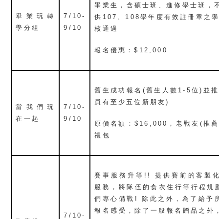
畢業生，含碩士班、進修學士班，不
畢業玩轉
7/10-
供107、108學年度有效註冊章之
學分組
9/10
核通過
報名優惠：$12,000
舊生成功報名(舊生人數1-5位)並
員有至少五位新朋友)
當我們玩
7/10-
在一起
9/10
原價名額：$16,000，老戰友(推
禮包
賽事服務升等!! 提供賽前的客製
服務，將隊伍的食衣住行等行程規劃
們專心備戰! 除此之外，為了給予
報名感受，除了一般報名贈品之外
7/10-