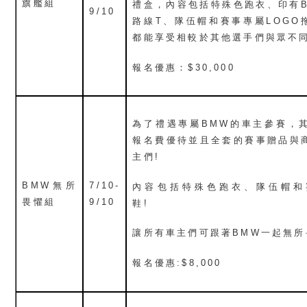
旗艦組
禮盒，內容包括特殊色跑衣、印有B
9/10
路線T、隊伍帽和賽事專屬LOGO
都能享受相較於其他選手們與眾不同
報名優惠：$30,000
為了禮遇專屬BMW的車主參賽，
報名費優待並且全套的賽事贈品與
主們!
BMW無所
7/10-
內容包括特殊色跑衣、隊伍帽和
畏懼組
9/10
鞋!
讓所有車主們可跟著BMW一起無所
報名優惠:$8,000