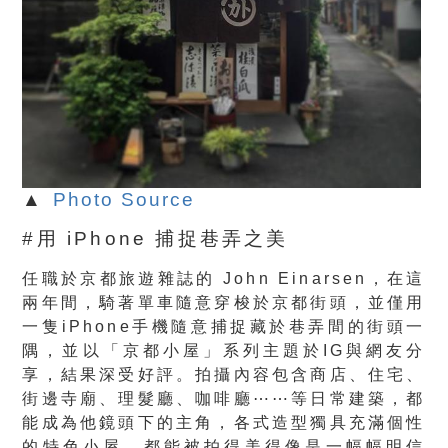
▲
Photo Source
#用 iPhone 捕捉巷弄之美
任職於京都旅遊雜誌的 John Einarsen，在這
兩年間，騎著單車隨意穿梭於京都街頭，並僅用
一隻iPhone手機隨意捕捉藏於巷弄間的街頭一
隅，並以「京都小屋」系列主題於IG與網友分
享，結果深受好評。拍攝內容包含商店、住宅、
街邊寺廟、理髮廳、咖啡廳⋯⋯等日常建築，都
能成為他鏡頭下的主角，各式造型獨具充滿個性
的特色小屋，都能被拍得美得像是一幅幅明信