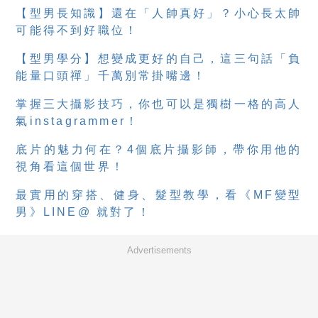
【型男長知識】還在「人帥真好」？小心長太帥
可能得不到好職位！
【型男學分】想變成更好的自己，這三句話「負
能量口頭禪」千萬別常掛嘴邊！
掌握三大攝影技巧，你也可以是獨樹一格的高人
氣instagrammer！
底片的魅力何在？4個底片攝影師，帶你用他的
視角看這個世界！
最實用的穿搭、健身、髮型教學，看《MF變型
男》LINE@ 就對了！
Advertisements