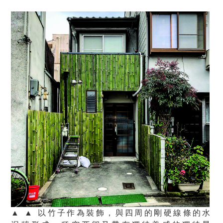
▲ ▲ 以竹子作為裝飾，與四周的剛硬線條的水