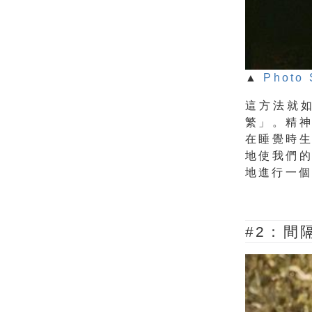
▲
Photo 
這方法就
繁」。精
在睡覺時
地使我們
地進行一
#2：間