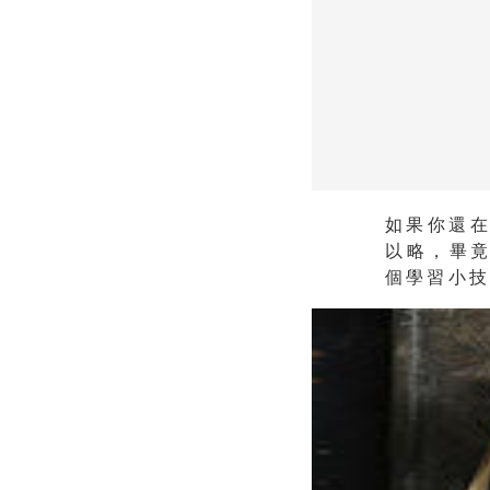
如果你還
以略，畢
個學習小