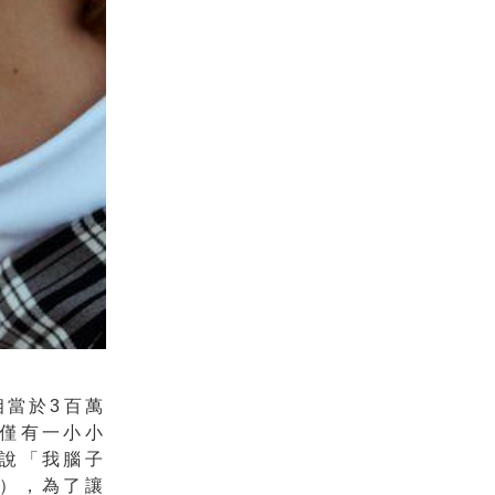
相當於3百萬
用僅有一小小
說「我腦子
），為了讓