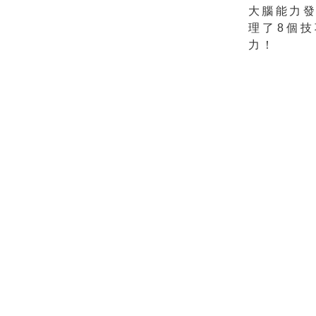
大腦能力
理了8個
力！