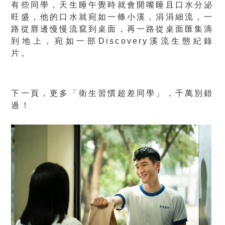
有些同學，天生睡午覺時就會開嘴睡且口水分泌
旺盛，他的口水就宛如一條小溪，涓涓細流，一
路從唇邊慢慢流竄到桌面，再一路從桌面匯集滴
到地上，宛如一部Discovery溪流生態紀錄
片。
下一頁，更多「衛生習慣超差同學」，千萬別錯
過！