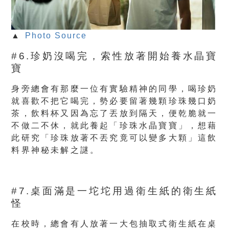
▲
Photo Source
#6.珍奶沒喝完，索性放著開始養水晶寶
寶
身旁總會有那麼一位有實驗精神的同學，喝珍奶
就喜歡不把它喝完，勢必要留著幾顆珍珠幾口奶
茶，飲料杯又因為忘了丟放到隔天，便乾脆就一
不做二不休，就此養起「珍珠水晶寶寶」，想藉
此研究「珍珠放著不丟究竟可以變多大顆」這飲
料界神秘未解之謎。
#7.桌面滿是一坨坨用過衛生紙的衛生紙
怪
在校時，總會有人放著一大包抽取式衛生紙在桌