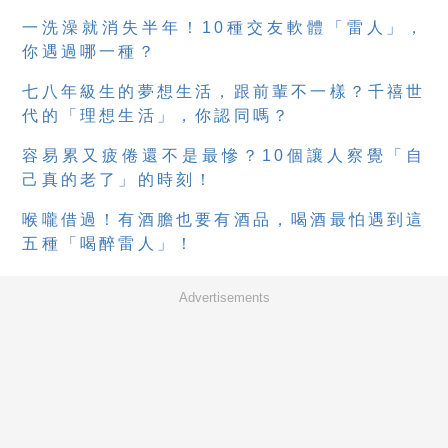
一洗澡就消失半年！10種交友軟體「雷人」，
你遇過哪一種？
七八年級生的夢想生活，跟前輩不一樣？千禧世
代的「理想生活」，你認同嗎？
容易累又疲倦還不是最慘？10個讓人察覺「自
己真的老了」的時刻！
喉嚨借過！有酒膽也要有酒品，喝酒最怕遇到這
五種「喝醉雷人」！
Advertisements