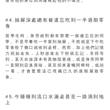
慢在他的座位四周建構起他的小城堡。
#4.抽屜深處總有被遺忘吃到一半過期零
食
當學生時，身旁絕對都有那麼一個健忘症的同
學。不是早餐吃一半塞到抽屜，不然就是下午吃
零食咬了幾口就收到桌裡。然而，加上他們記憶
力宛如金魚，上秒放進去下秒就忘記，非得等
到，某天在放課本有異物阻塞感，或是身旁同學
一直聞到惡臭異味，甚至招來蒼蠅阿蟑時，低頭
一看，才會驚覺這已埋藏已久的過期腐敗零
食。
#5.午睡睡到流口水滿桌甚至一路滴到地
上