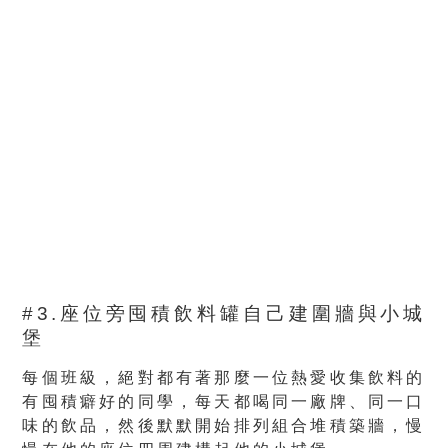
#3.座位旁囤積飲料罐自己建圍牆與小城
堡
每個班級，絕對都有著那麼一位熱愛收集飲料的
有囤積癖好的同學，每天都喝同一廠牌、同一口
味的飲品，然後默默開始排列組合堆積築牆，慢