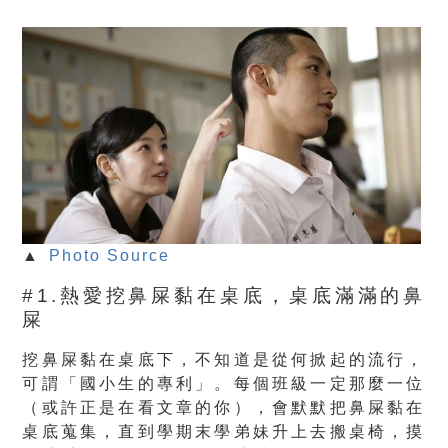
▲
Photo Source
#1.熱愛挖鼻屎黏在桌底，桌底滿滿的鼻
屎
挖鼻屎黏在桌底下，不知道是從何掀起的流行，
可謂「國小生的專利」。每個班級一定那麼一位
（或許正是在看文章的你），會默默把鼻屎黏在
桌底蒐集，直到學期末學弟妹升上去搬桌椅，摸