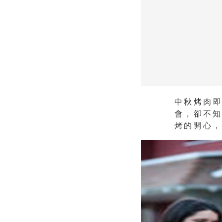
中秋烤肉
會，卻不知
烤的開心