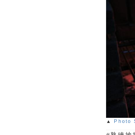
▲
Photo 
#熟練地