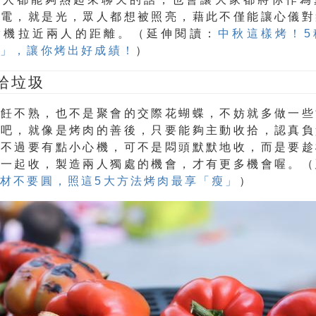
是電，就是光，眾人都想被照亮，藉此不僅能讓心儀對
趁機拉近兩人的距離。（延伸閱讀：
中秋這樣烤！5
」，讓你烤出好成績！
）
拾垃圾
烹飪不熟，也不是聚會的交際花蝴蝶，不妨就多做一些
為吧，就像是烤肉的善後，只要能夠主動收拾，認真負
，不過要有點小心機，可不是悶頭默默地收，而是要趁
他一起收，製造兩人獨處的機會，才有更多機會喔。（
材不要圓，照這5大方法烤肉最享「瘦」
）