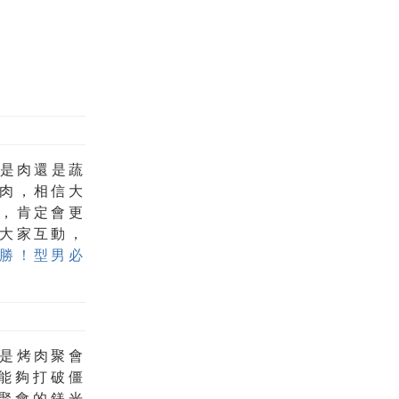
能是肉還是蔬
肉，相信大
，肯定會更
大家互動，
勝！型男必
是烤肉聚會
能夠打破僵
聚會的鎂光