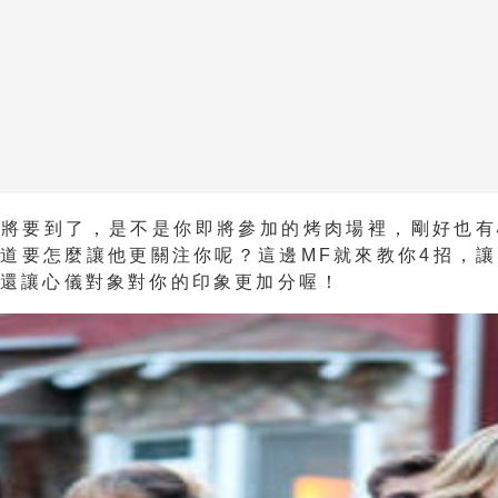
即將要到了，是不是你即將參加的烤肉場裡，剛好也有
道要怎麼讓他更關注你呢？這邊MF就來教你4招，
，還讓心儀對象對你的印象更加分喔！