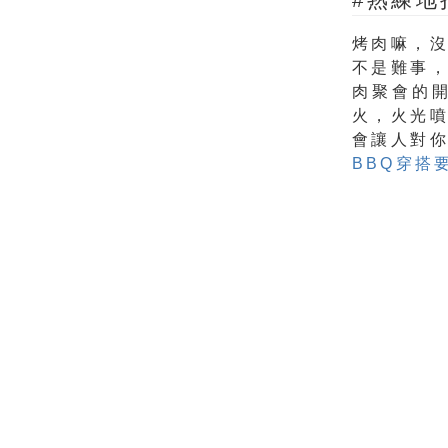
烤肉嘛，
不是難事
肉聚會的
火，火光
會讓人對
BBQ穿搭