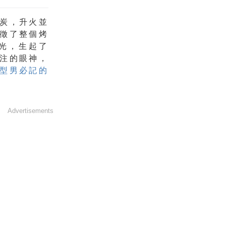
炭，升火並
徵了整個烤
光，生起了
注的眼神，
型男必記的
Advertisements