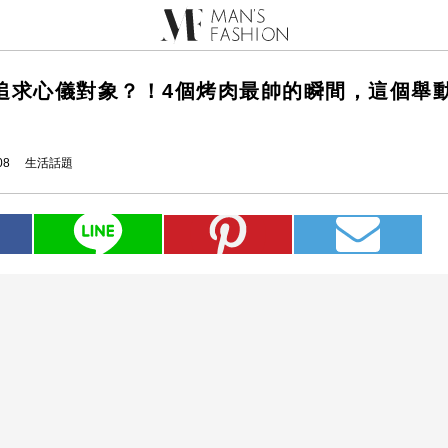
追求心儀對象？！4個烤肉最帥的瞬間，這個舉
08
生活話題