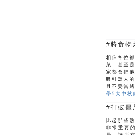
#將食物
相信各位都
菜、甚至
家都會把
吸引眾人
且不要當
學5大中秋
#打破僵
比起那些
非常重要
局，讓所