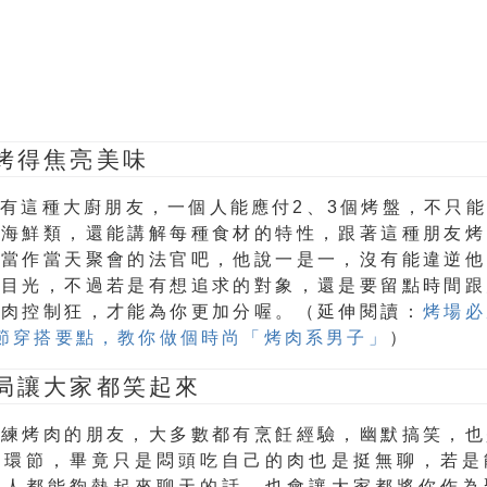
烤得焦亮美味
有這種大廚朋友，一個人能應付2、3個烤盤，不只
是海鮮類，還能講解每種食材的特性，跟著這種朋友烤
他當作當天聚會的法官吧，他說一是一，沒有能違逆他
的目光，不過若是有想追求的對象，還是要留點時間跟
烤肉控制狂，才能為你更加分喔。（延伸閱讀：
烤場必
節穿搭要點，教你做個時尚「烤肉系男子」
）
局讓大家都笑起來
熟練烤肉的朋友，大多數都有烹飪經驗，幽默搞笑，也
的環節，畢竟只是悶頭吃自己的肉也是挺無聊，若是
有人都能夠熱起來聊天的話，也會讓大家都將你作為