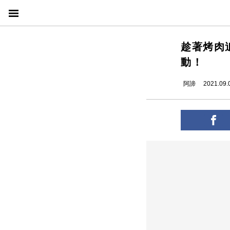
趁著烤肉
動！
阿諦
2021.09.