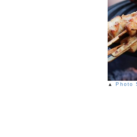
▲
Photo 