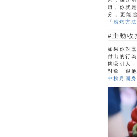
燈，你就
分，更能
「應烤方法
#主動收
如果你對
付出的行
夠吸引人
對象，跟
中秋月圓身