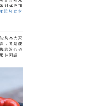
象對你更加
種難烤食材
能夠為大家
責，還是能
機靠近心儀
延伸閱讀：