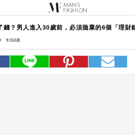
了錢？男人進入30歲前，必須拋棄的6個「理財
8
生活話題