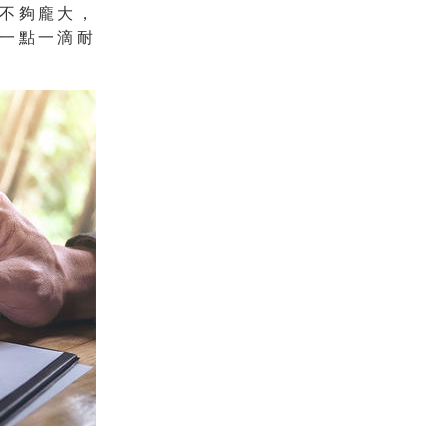
不夠龐大，
一點一滴耐