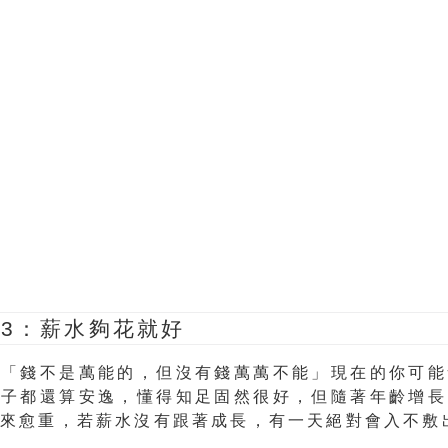
3
：薪水夠花就好
：「錢不是萬能的，但沒有錢萬萬不能」現在的你可能
日子都還算安逸，懂得知足固然很好，但隨著年齡增長
愈來愈重，若薪水沒有跟著成長，有一天絕對會入不敷