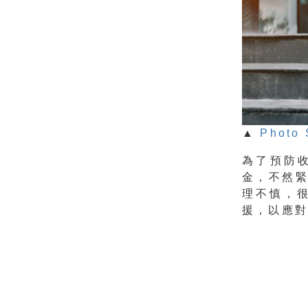
▲
Photo 
為了預防
金，不然
理不慎，
援，以應