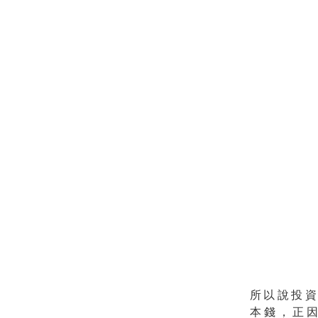
所以說投
本錢，正