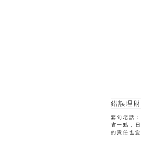
錯誤理財
套句老話
省一點，
的責任也