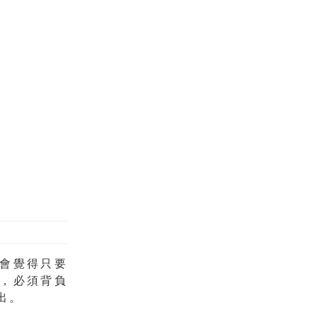
會覺得只要
，必須背負
出。