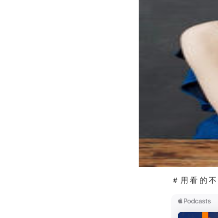
＃用看的不