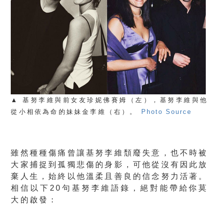
▲ 基努李維與前女友珍妮佛賽姆（左），基努李維與他
從小相依為命的妹妹金李維（右）。
Photo Source
雖然種種傷痛曾讓基努李維頹廢失意，也不時被
大家捕捉到孤獨悲傷的身影，可他從沒有因此放
棄人生，始終以他溫柔且善良的信念努力活著。
相信以下20句基努李維語錄，絕對能帶給你莫
大的啟發：