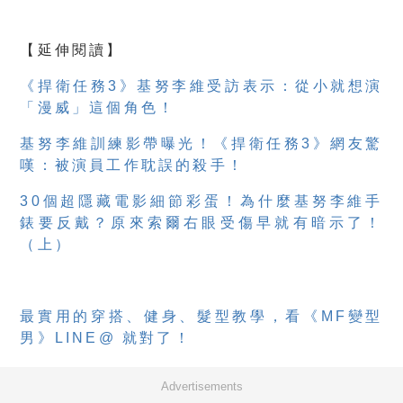
【延伸閱讀】
《捍衛任務3》基努李維受訪表示：從小就想演
「漫威」這個角色！
基努李維訓練影帶曝光！《捍衛任務3》網友驚
嘆：被演員工作耽誤的殺手！
30個超隱藏電影細節彩蛋！為什麼基努李維手
錶要反戴？原來索爾右眼受傷早就有暗示了！
（上）
最實用的穿搭、健身、髮型教學，看《MF變型
男》LINE@ 就對了！
Advertisements