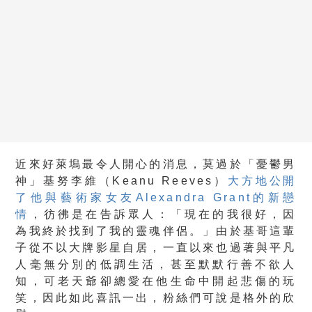
近來好萊塢最令人開心的消息，莫過於「憂鬱男
神」基努李維（Keanu Reeves）
大方地公開
了他與藝術家女友Alexandra Grant的新戀
情
，彷彿是在告訴眾人：「現在的我很好，因
為我終於找到了我的靈魂伴侶。」由於基哥這輩
子從不以大牌影星自居，一直以來也過著與平凡
人毫無分別的低調生活，甚至默默行善不欲人
知，可老天爺卻總愛在他生命中開起悲傷的玩
笑，因此如此喜訊一出，粉絲們可說是格外的欣