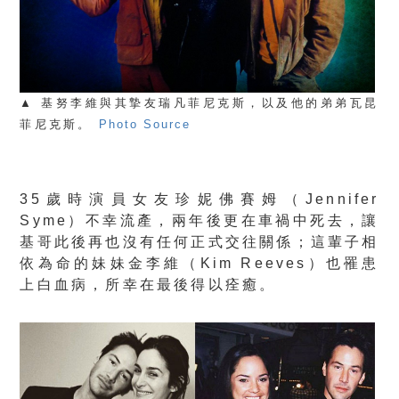
▲ 基努李維與其摯友瑞凡菲尼克斯，以及他的弟弟瓦昆
菲尼克斯。
Photo Source
35歲時演員女友珍妮佛賽姆（Jennifer
Syme）不幸流產，兩年後更在車禍中死去，讓
基哥此後再也沒有任何正式交往關係；這輩子相
依為命的妹妹金李維（Kim Reeves）也罹患
上白血病，所幸在最後得以痊癒。