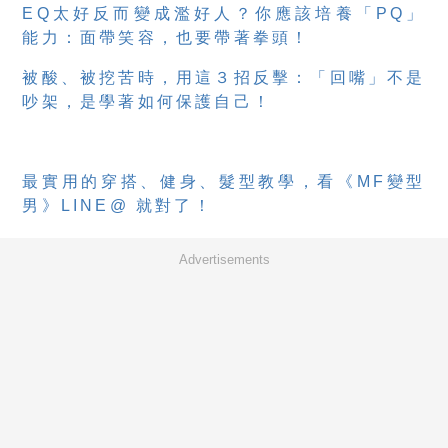
EQ太好反而變成濫好人？你應該培養「PQ」
能力：面帶笑容，也要帶著拳頭！
被酸、被挖苦時，用這３招反擊：「回嘴」不是
吵架，是學著如何保護自己！
最實用的穿搭、健身、髮型教學，看《MF變型
男》LINE@ 就對了！
Advertisements