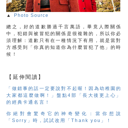
▲
Photo Source
總之，好的道歉勝過千言萬語，畢竟人際關係
中，犯錯與被冒犯的關係是很複雜的，所以你必
須理解：道歉只有在一種情況下有用，就是當對
方感受到「你真的知道你為什麼冒犯了他」的時
候！
【延伸閱讀】
「做錯事的話一定要說對不起喔！因為幼稚園的
大家都這麼做啊！」盤點4部「長大後更上心」
的經典卡通名言！
你絕對會驚奇它的神奇變化：當你想說
「Sorry」時，試試改用「Thank you」！