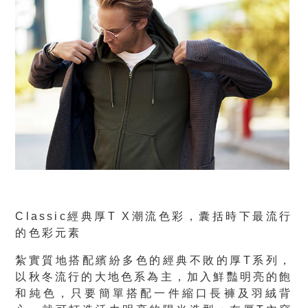
Classic
經典厚
T X
潮流色彩，囊括時下最流行
的色彩元素
紮實質地搭配繽紛多色的經典不敗的厚T系列，
以秋冬流行的大地色系為主，加入鮮豔明亮的飽
和純色，只要簡單搭配一件縮口長褲及羽絨背