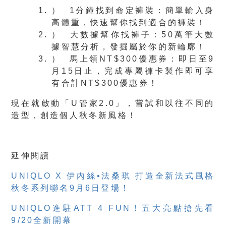
） 1分鐘找到命定褲裝：簡單輸入身
高體重，快速幫你找到適合的褲裝！
） 大數據幫你找褲子：50萬筆大數
據智慧分析，發掘屬於你的新輪廓！
） 馬上領NT$300優惠券：即日至9
月15日止，完成專屬褲卡製作即可享
有合計NT$300優惠券！
現在就啟動「U管家2.0」，嘗試和以往不同的
造型，創造個人秋冬新風格！
延伸閱讀
UNIQLO X 伊內絲•法桑琪 打造全新法式風格
秋冬系列聯名9月6日登場！
UNIQLO進駐ATT 4 FUN！五大亮點搶先看
9/20全新開幕