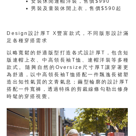
女裝休閒連帽洋裝，售價$990
男裝及童裝休閒上衣，售價$590起
Design
設計厚
T X
豐富款式，不同版形設計滿
足各種穿搭需求
以略寬鬆的舒適版型打造各式設計厚T，包含短
版連帽上衣、中高領長袖T恤、連帽洋裝等多種
款式。隨興自然的Oversize尺寸厚T讓穿著更
為舒適，以中高領長袖T恤搭配一件飄逸長裙塑
造出知性氣質的文青氣息；繭型輪廓的設計厚T
搭配一件寬褲，透過特殊的剪裁線條勾勒出修身
時髦的穿搭視覺。