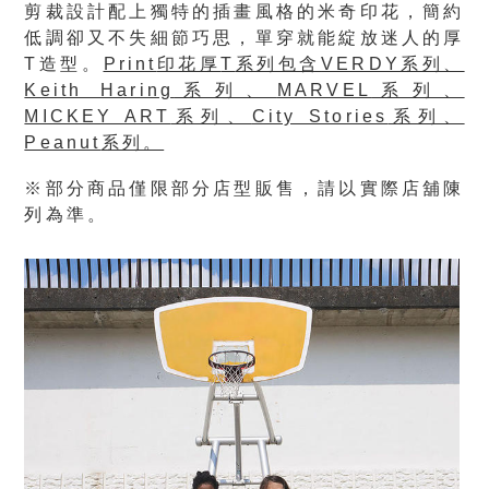
剪裁設計配上獨特的插畫風格的米奇印花，簡約
低調卻又不失細節巧思，單穿就能綻放迷人的厚
T造型。
Print
印花厚
T
系列包含
VERDY
系列、
Keith Haring
系列、
MARVEL
系列、
MICKEY ART
系列、
City Stories
系列、
Peanut
系列。
※部分商品僅限部分店型販售，請以實際店舖陳
列為準。