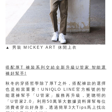
▲ 男裝 MICKEY ART 休閒上衣
搭配厚
T
褲裝系列交給全新升級
U
管家 智能選
褲好幫手
!
秋冬的穿搭哲學除了厚T之外，搭配褲款的選擇
也是相當重要！UNIQLO LINE官方帳號的智
能選褲幫手「U管家」服務再升級，更聰明的
「U管家2.0」利用50萬筆大數據資料庫幫每位
消費者穿出好身形，透過簡單3大Tips馬上找出