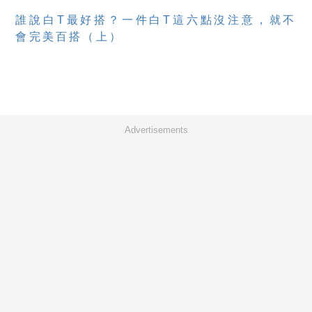
誰說白T最好搭？一件白T這六點沒注意，就不
會完美百搭（上）
Advertisements