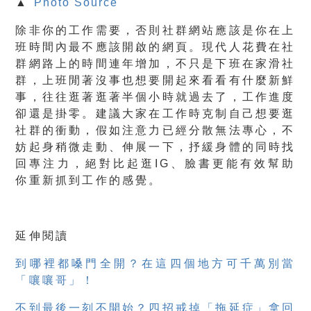
▲
Photo Source
除非你的工作需要，否則社群網站應該是你在上
班時間內最不應該開啟的網頁。現代人花費在社
群網路上的時間連年增加，不只是下班在家滑社
群，上班閒著沒事也想要開起來看看有什麼新鮮
事，往往逛著逛著半個小時就過去了，工作進度
卻還是掛零。建議大家在工作時克制自己想要逛
社群的衝動，假如注意力已經分散無法專心，不
妨起身稍微走動、伸展一下，抒緩身體的同時找
回專注力，絕對比起逛IG、臉書更能有效幫助
你重新抓到工作的感覺。
延伸閱讀
到哪裡都嗓門全開？在這四個地方可千萬別當
「嚷嚷哥」！
不到最後一刻不開始？四招戒掉「拖延症」拿回