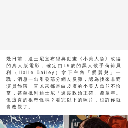
幾日前，迪士尼宣布經典動畫《小美人魚》改編
的真人版電影，確定由19歲的黑人歌手荷莉貝
利（Halle Bailey）拿下主角「愛麗兒」一
職，消息一出引發部分網友反彈，認為找來非裔
演員飾演一直以來都是白皮膚的小美人魚並不恰
當，甚至批判迪士尼「過度政治正確」毀童年。
但這真的很奇怪嗎？看完以下的照片，也許你就
會改觀了。