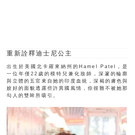
重新詮釋迪士尼公主
出生於美國北卡羅來納州的Hamel Patel，是
一位年僅22歲的模特兒兼化妝師，深邃的輪廓
與立體的五官來自她的印度血統，深褐的膚色與
姣好的面貌透露些許異國風情，你很難不被她那
勾人的雙眸所吸引。