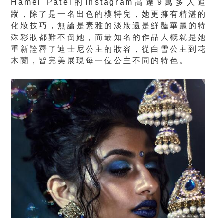
Hamel Patel的Instagram高達9萬多人追
蹤，除了是一名出色的模特兒，她更擁有精湛的
化妝技巧，無論是素雅的淡妝還是鮮豔華麗的特
殊彩妝都難不倒她，而最知名的作品大概就是她
重新詮釋了迪士尼公主的妝容，從白雪公主到花
木蘭，皆完美展現每一位公主不同的特色。