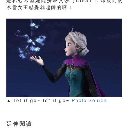
是私心希望她能扮成艾莎（Elsa），印度裔的
冰雪女王感覺就超帥的啊！
▲ let it go~ let it go~
Photo Source
延伸閱讀