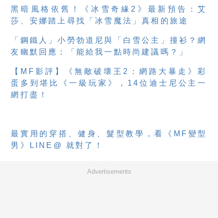
黑暗風格依舊！《冰雪奇緣2》最新預告：艾
莎、安娜踏上尋找「冰雪魔法」真相的旅途
「鋼鐵人」小勞勃道尼與「白雪公主」撞衫？網
友幽默回應：「能給我一點時尚建議嗎？」
【MF影評】《無敵破壞王2：網路大暴走》彩
蛋多到堪比《一級玩家》，14位迪士尼公主一
網打盡！
最實用的穿搭、健身、髮型教學，看《MF變型
男》LINE@ 就對了！
Advertisements