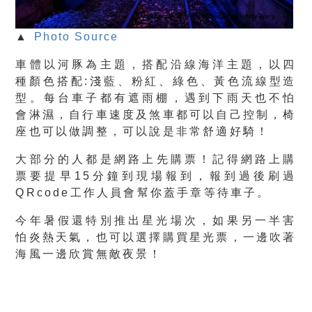
▲
Photo Source
車體以河豚為主題，搭配沿線
海洋主題
，以四
種顏色搭配:淺藍、粉紅、綠色、黃色流線型造
型。每台車子都有
遮雨棚
，遇到下雨天也不怕
會淋濕，自行車速度及煞車都可以自己控制，椅
座也可以做調整，可以說是非常舒適好騎！
大部分的人都是
網路上先購票
！記得網路上購
票要提早15分鐘到現場報到，報到過後刷過
QRcode工作人員會幫你蓋手章等待車子。
今年暑假還特別推出
星光場次
，如果另一半害
怕炎熱天氣，也可以選擇購買星光票，一邊吹著
海風一邊欣賞無敵夜景！