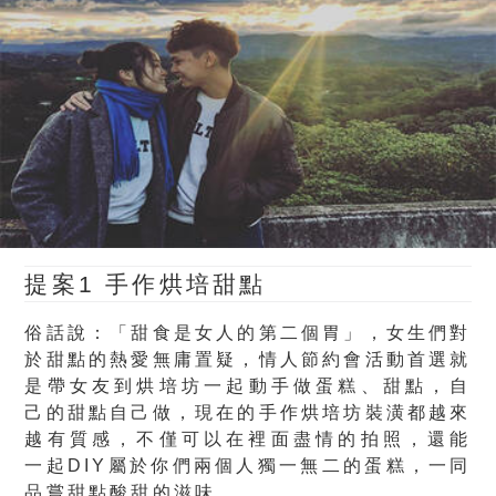
提案1 手作烘培甜點
俗話說：「甜食是女人的第二個胃」，女生們對
於甜點的熱愛無庸置疑，情人節約會活動首選就
是帶女友到烘培坊一起
動手做蛋糕
、
甜點
，自
己的甜點自己做，現在的手作烘培坊裝潢都越來
越有質感，不僅可以在裡面
盡情的拍照
，還能
一起DIY屬於你們兩個人獨一無二的蛋糕，一同
品嘗甜點酸甜的滋味。