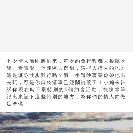
七夕情人節即將到來，每次約會行程都去餐廳吃
飯、看電影、信義區去逛街，這些人擠人的地方
總是讓你寸步難行嗎？另一半還吵著要你帶他出
去玩，可是你口袋清單已經鬧飢荒了！小編來告
訴你現在時下最特別的5個約會活動，快快拿筆
記出來記下這些特別的地方，為你們的情人節做
足準備！