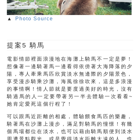
▲
Photo Source
提案5 騎馬
電影情節裡面浪漫地在海灘上騎馬不一定是夢！
想像著一邊騎著馬一邊看得依傍著大海降落的夕
陽，專人牽乘馬匹欣賞淡水無邊際的夕陽景色，
享受漫步騎乘沙灘，海風徐徐吹來，這是多浪漫
的事情啊！情人節就是要度過美好的時光，沒有
騎過馬的人一定要帶著另一半去體驗一次看看~
她肯定愛死這個行程了！
可以跟馬近距離的相處，體驗餵食馬匹的樂趣，
騎著馬在沙灘上漫步，滿足對騎馬的憧憬！有幾
個馬場都位在淡水，也可以藉由騎馬順便到淡水
周遭景點觀光。或是覺得淡水距離太遠的人，也