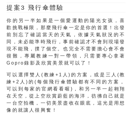
提案3 飛行傘體驗
你的另一半如果是一個愛運動的
陽光女孩
，喜
歡挑戰極限，那麼飛行傘一定是你的首選！出發
前別忘了確認當天的天氣，依據天氣狀況的不
同，未必能準時飛行，事前確認才不會到現場發
現不能飛，撲了個空。也完全不需要擔心會不會
很難，
專屬教練一對一帶領
，只需要專心拿著
Gopro錄影及欣賞美景就可以了！
可以選擇雙人(教練+1人)的方案，或是三人(教
練+2人)的
(每個飛行傘體驗都有不同的方案，
可以到每家的官網看看喔)
，和另一半一起翱翔
在天空，從上空欣賞蔚藍的海洋，彷彿自己就是
一台空拍機，一切美景盡收在眼底，這光是用想
像的就讓人很興奮！