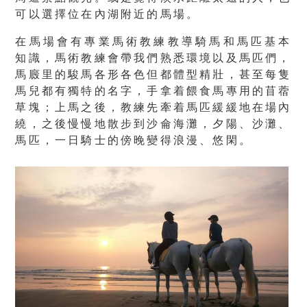
可以選擇位在內湖附近的馬場。
在馬場會有專業
馬術教練
教導騎馬和馬匹基本
知識，馬術教練會帶我們熟悉環境以及馬匹們，
馬廄里的駿馬各形各色但都體型精壯，甚至每隻
馬兒都有獨特的名字，手拿着餵食馬專用的苜蓿
草塊；上馬之後，教練先牽着馬匹緩緩地在場內
繞，之後慢慢地散步到沙侖海灘，夕陽、沙灘、
馬匹，一日騎士的傍晚變得浪漫、悠閑。