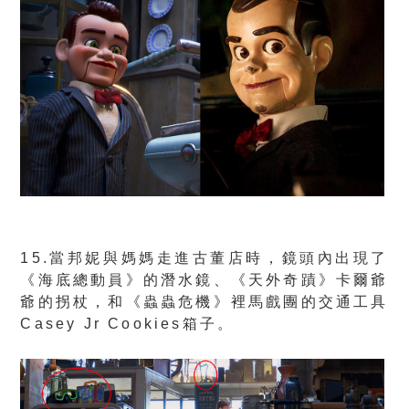
15.當邦妮與媽媽走進古董店時，鏡頭內出現了
《海底總動員》的潛水鏡、《天外奇蹟》卡爾爺
爺的拐杖，和《蟲蟲危機》裡馬戲團的交通工具
Casey Jr Cookies箱子。