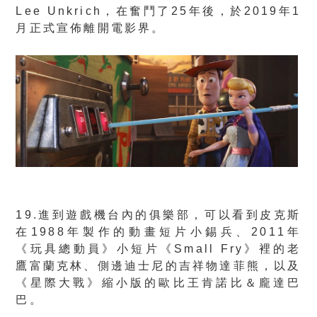
Lee Unkrich，在奮鬥了25年後，於2019年1
月正式宣佈離開電影界。
19.進到遊戲機台內的俱樂部，可以看到皮克斯
在1988年製作的動畫短片小錫兵、2011年
《玩具總動員》小短片《Small Fry》裡的老
鷹富蘭克林、側邊迪士尼的吉祥物達菲熊，以及
《星際大戰》縮小版的歐比王肯諾比＆龐達巴
巴。