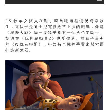
23.牧羊女寶貝在斷手時自嘲這種情況時常發
生，這似乎是迪士尼電影經常上演的戲碼，像是
《星際大戰》每一集幾乎都有一個角色要斷手、
胡迪在《玩具總動員2》也受傷過、前陣子最夯
的《復仇者聯盟》，格魯特也犧牲手臂來幫索爾
打造新武器。