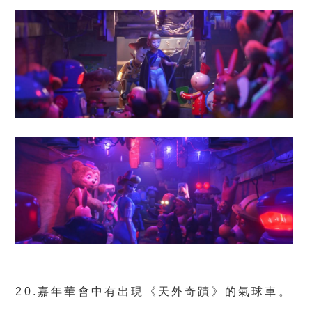
20.嘉年華會中有出現《天外奇蹟》的氣球車。