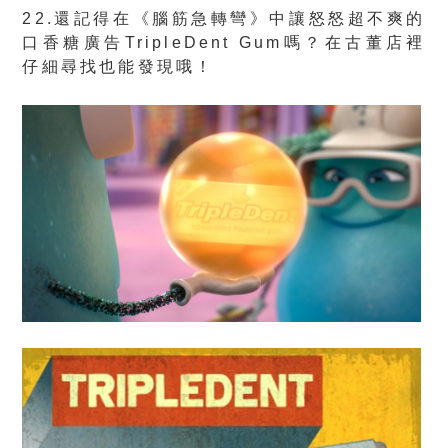
22.還記得在《腦筋急轉彎》中讓怒怒超不爽的
口香糖廣告TripleDent Gum嗎？在古董店裡
仔細尋找也能發現哦！