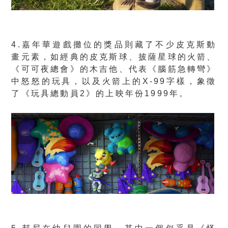
4.嘉年華遊戲攤位的獎品則藏了不少皮克斯動
畫元素，如經典的皮克斯球、披薩星球的火箭、
《可可夜總會》的木吉他、代表《腦筋急轉彎》
中怒怒的玩具，以及火箭上的X-99字樣，象徵
了《玩具總動員2》的上映年份1999年。