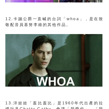
12.卡蹦公爵一直喊的台詞「whoa」，是在致
敬配音員基努李維的其他作品。
13.洋娃娃「蓋比蓋比」是1960年代出產的拉
繩玩具Chatty Cathy，會講「我愛你」、「我