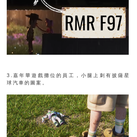
3.嘉年華遊戲攤位的員工，小腿上刺有披薩星
球汽車的圖案。