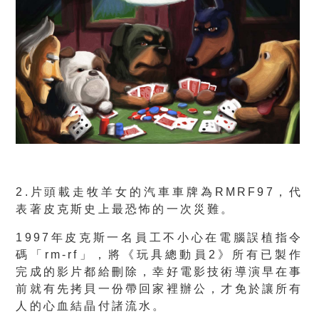
2.片頭載走牧羊女的汽車車牌為RMRF97，代
表著皮克斯史上最恐怖的一次災難。
1997年皮克斯一名員工不小心在電腦誤植指令
碼「rm-rf」，將《玩具總動員2》所有已製作
完成的影片都給刪除，幸好電影技術導演早在事
前就有先拷貝一份帶回家裡辦公，才免於讓所有
人的心血結晶付諸流水。