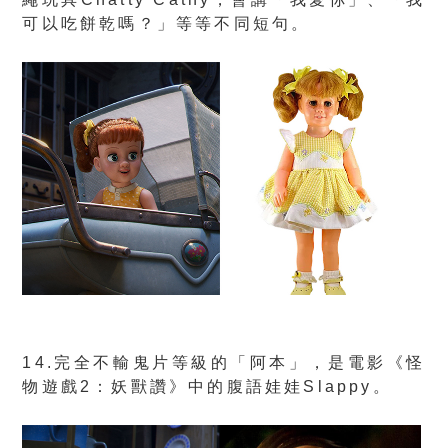
可以吃餅乾嗎？」等等不同短句。
14.完全不輸鬼片等級的「阿本」，是電影《怪
物遊戲2：妖獸讚》中的腹語娃娃Slappy。