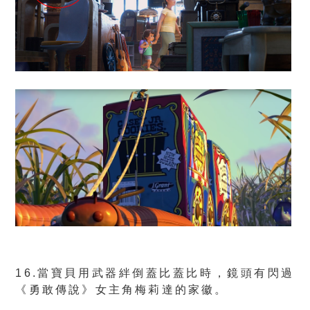
16.當寶貝用武器絆倒蓋比蓋比時，鏡頭有閃過
《勇敢傳說》女主角梅莉達的家徽。