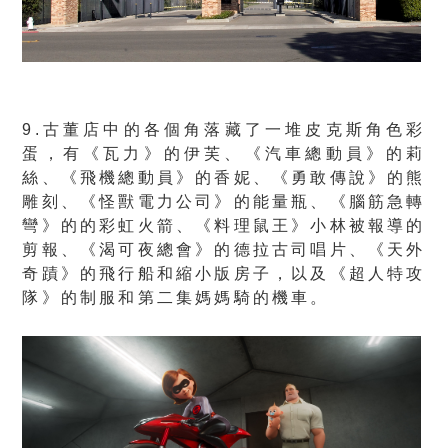
9.古董店中的各個角落藏了一堆皮克斯角色彩
蛋，有《瓦力》的伊芙、《汽車總動員》的莉
絲、《飛機總動員》的香妮、《勇敢傳說》的熊
雕刻、《怪獸電力公司》的能量瓶、《腦筋急轉
彎》的的彩虹火箭、《料理鼠王》小林被報導的
剪報、《渴可夜總會》的德拉古司唱片、《天外
奇蹟》的飛行船和縮小版房子，以及《超人特攻
隊》的制服和第二集媽媽騎的機車。