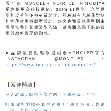
盟可睞 MONCLER NOIR KEI NINOMIYA
系列採用高科技尼龍、dolmias尼龍、亮面尼
龍和皮革等多種材質製作。羽絨服有充絨蓬鬆款
和輕薄款兩種版型設計。短夾克和長款馬甲則由
層層堆疊的花瓣造型佈滿，讓表面充滿了裝飾藝
術與幾何圖形的動感。
►品牌最新動態歡迎鎖定MONCLER官方
INSTAGRAM @MONCLER：
https://www.instagram.com/moncler/
【延伸閱讀】
潮人教你，時髦不顯胖的「羽絨外套」穿搭
打破你對羽絨外套的迷思！4個穿搭法，告別
「俗」字穿出潮流感！