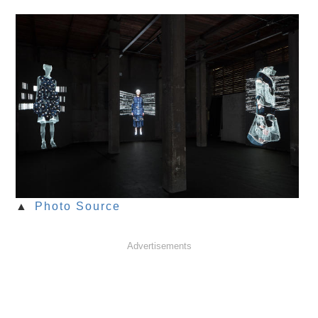
▲
Photo Source
Advertisements