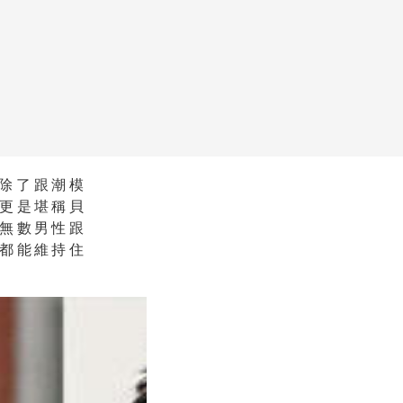
期除了跟潮模
，更是堪稱貝
無數男性跟
都能維持住