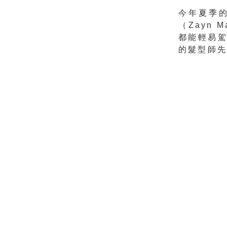
今年夏季
（Zayn
都能輕易
的髮型師