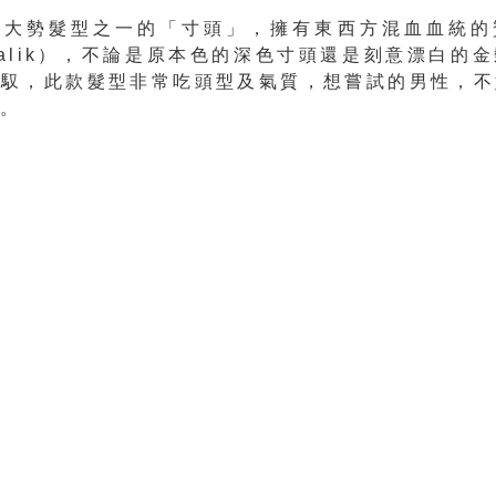
的大勢髮型之一的「寸頭」，擁有東西方混血血統的
 Malik），不論是原本色的深色寸頭還是刻意漂白的
駕馭，此款髮型非常吃頭型及氣質，想嘗試的男性，不
先。