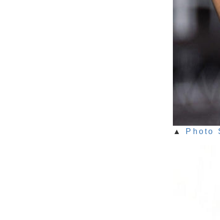
▲
Photo 