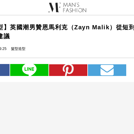
】英國潮男贊恩馬利克（Zayn Malik）從短
建議
9.25
髮型造型