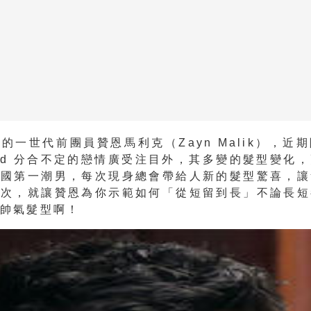
歲 的一世代前團員贊恩馬利克（Zayn Malik），近
Hadid 分合不定的戀情廣受注目外，其多變的髮型變化
英國第一潮男，每次現身總會帶給人新的髮型驚喜，讓
這次，就讓贊恩為你示範如何「從短留到長」不論長短
的帥氣髮型啊！