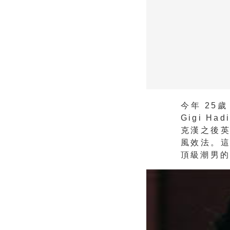
今年 25
Gigi 
克漢之後
風效法。
頂級潮男