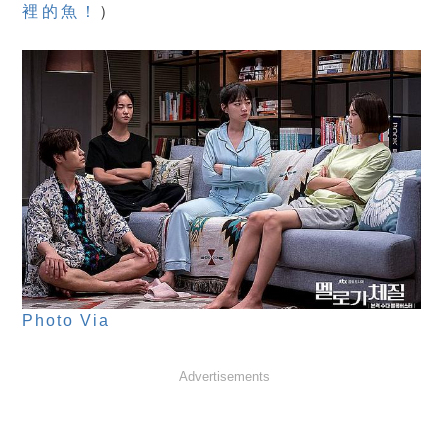
裡的魚！
）
Photo Via
Advertisements