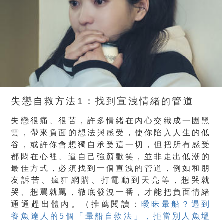
失戀自救方法1：找到宣洩情緒的管道
失戀很痛、很苦，許多情緒在內心交織成一團黑
雲，帶來負面的想法與感受，使你陷入人生的低
谷，或許你會想獨自承受這一切，但把所有感受
都悶在心裡、逼自己強顏歡笑，並非走出低潮的
最佳方式，必須找到一個宣洩的管道，例如和朋
友訴苦、瘋狂網購、打電動到天亮等，想哭就
哭、想罵就罵，徹底發洩一番，才能把負面情緒
通通趕出體內。（推薦閱讀：
曖昧暈船？遇到
養魚達人的5個「暈船自救法」，拒當別人魚塭