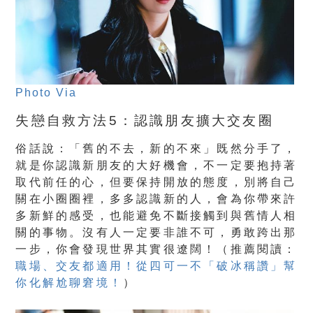
Photo Via
失戀自救方法5：認識朋友擴大交友圈
俗話說：「舊的不去，新的不來」既然分手了，
就是你認識新朋友的大好機會，不一定要抱持著
取代前任的心，但要保持開放的態度，別將自己
關在小圈圈裡，多多認識新的人，會為你帶來許
多新鮮的感受，也能避免不斷接觸到與舊情人相
關的事物。沒有人一定要非誰不可，勇敢跨出那
一步，你會發現世界其實很遼闊！（推薦閱讀：
職場、交友都適用！從四可一不「破冰稱讚」幫
你化解尬聊窘境！
）