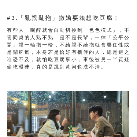
#3.「亂親亂抱」撒嬌耍賴想吃豆腐！
有些人一喝醉就會自動切換到「色色模式」，不
管同桌的人熟不熟、是不是長輩，一律「公平公
開」親一輪抱一輪，不給親不給抱就會耍任性或
是鬧脾氣，本身若是恰好有攜伴的人，總是避之
唯恐不及，就怕吃豆腐事小，事後被另一半質疑
偷吃曖昧，真的是跳到黃河也洗不清。