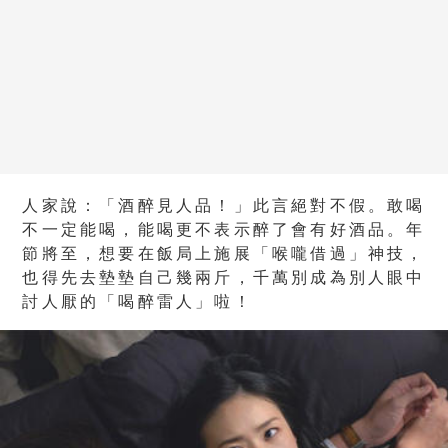
人家說：「酒醉見人品！」此言絕對不假。敢喝
不一定能喝，能喝更不表示醉了會有好酒品。年
節將至，想要在飯局上施展「喉嚨借過」神技，
也得先去墊墊自己幾兩斤，千萬別成為別人眼中
討人厭的「喝醉雷人」啦！