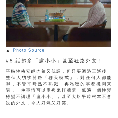
▲
Photo Source
#5.話超多「盧小小」甚至狂烙外文！
平時性格安靜內斂又低調，但只要酒過三巡後，
整個人彷彿開啟「聊天模式」，對任何人都能
聊，不管平時熟不熟識，再私密的事都攤開來
講，一件事情可以重複鬼打牆講一萬遍，個性變
得蠻不講理「盧小小」，甚至大烙平時根本不會
說的外文，令人好氣又好笑。