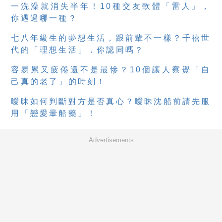
一洗澡就消失半年！10種交友軟體「雷人」，
你遇過哪一種？
七八年級生的夢想生活，跟前輩不一樣？千禧世
代的「理想生活」，你認同嗎？
容易累又疲倦還不是最慘？10個讓人察覺「自
己真的老了」的時刻！
曖昧如何判斷對方是否真心？曖昧沈船前請先服
用「戀愛暈船藥」！
Advertisements