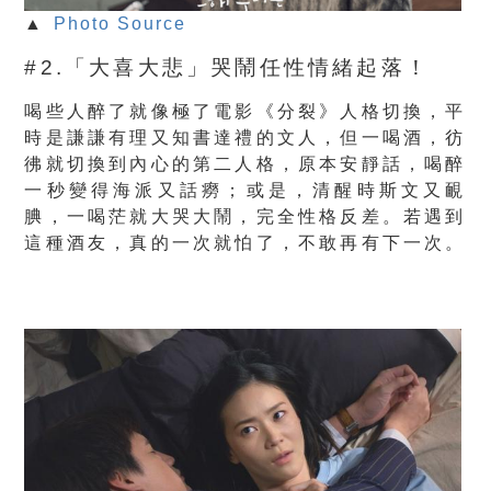
▲
Photo Source
#2.「大喜大悲」哭鬧任性情緒起落！
喝些人醉了就像極了電影《分裂》人格切換，平
時是謙謙有理又知書達禮的文人，但一喝酒，彷
彿就切換到內心的第二人格，原本安靜話，喝醉
一秒變得海派又話癆
；或是，清醒時斯文又靦
腆，一喝茫就大哭大鬧，完全性格反差。若遇到
這種酒友，真的一次就怕了，不敢再有下一次。