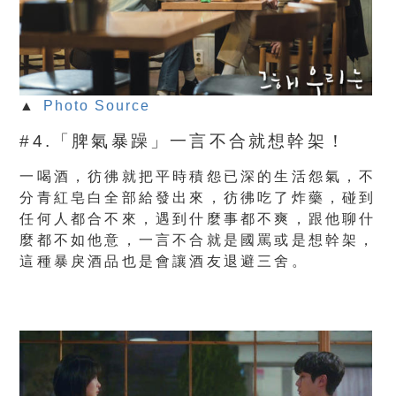
▲
Photo Source
#4.「脾氣暴躁」一言不合就想幹架！
一喝酒，彷彿就把平時積怨已深的生活怨氣，不
分青紅皂白全部給發出來，彷彿吃了炸藥，碰到
任何人都合不來，遇到什麼事都不爽，跟他聊什
麼都不如他意，一言不合就是國罵或是想幹架，
這種暴戾酒品也是會讓酒友退避三舍。