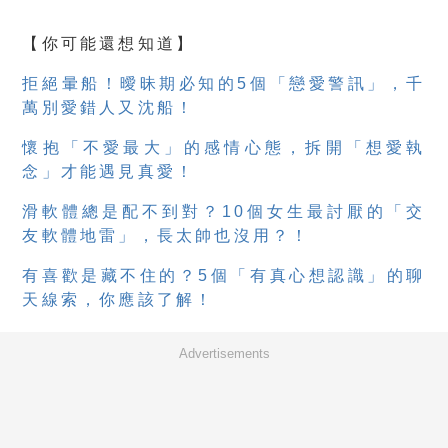
【你可能還想知道】
拒絕暈船！曖昧期必知的5個「戀愛警訊」，千
萬別愛錯人又沈船！
懷抱「不愛最大」的感情心態，拆開「想愛執
念」才能遇見真愛！
滑軟體總是配不到對？10個女生最討厭的「交
友軟體地雷」，長太帥也沒用？！
有喜歡是藏不住的？5個「有真心想認識」的聊
天線索，你應該了解！
Advertisements