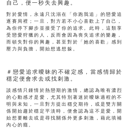
自己，便一秒失去興趣。
對於愛情，永遠只沈溺在「你跑我追」的戀愛追
逐賽局裡；一旦，對方若不小心喜歡上了自己，
為你停下腳步並接受了你的追求。此時，這類享
受戀愛狩獵的人，反而會因為喪失追求的樂趣，
而頓失對你的興趣，甚至對於「她的喜歡」感到
壓力與負擔，開始想逃想躲。
＃戀愛追求曖昧的不確定感，當感情歸於
穩定便會求去或找刺激。
談感情只鍾情於熱戀期的激情，總認為唯有濃烈
的心動感才是愛，尤其特別著迷於曖昧過程的不
明與未知，一旦對方提出穩交期待，或是雙方關
係開始趨於穩定平淡時，便會認為這不是愛，開
始想要離去或是尋找關係外更多刺激，藉此填補
內心的癮。