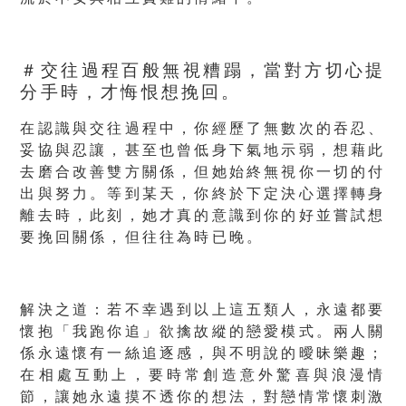
＃交往過程百般無視糟蹋，當對方切心提
分手時，才悔恨想挽回。
在認識與交往過程中，你經歷了無數次的吞忍、
妥協與忍讓，甚至也曾低身下氣地示弱，想藉此
去磨合改善雙方關係，但她始終無視你一切的付
出與努力。等到某天，你終於下定決心選擇轉身
離去時，此刻，她才真的意識到你的好並嘗試想
要挽回關係，但往往為時已晚。
解決之道：
若不幸遇到以上這五類人，永遠都要
懷抱「我跑你追」欲擒故縱的戀愛模式。兩人關
係永遠懷有一絲追逐感，與不明說的曖昧樂趣；
在相處互動上，要時常創造意外驚喜與浪漫情
節，讓她永遠摸不透你的想法，對戀情常懷刺激