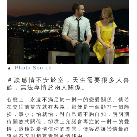
▲
Photo Source
＃談感情不安於室，天生需要很多人喜
歡，無法專情於兩人關係。
心態上，永遠不滿足於一對一的戀愛關係。倘若
在交往前雙方就有共識，那便是一個願打一個願
挨，事小；怕就怕，對自己還不夠自知，明明期
待開放式關係，卻嘴上允諾會專注於一對一的愛
情，這種對愛情信仰的差異，便容易讓戀情最終
流於不安與相互責難的情緒中。