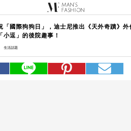
祝「國際狗狗日」，迪士尼推出《天外奇蹟》外
「小逗」的後院趣事！
生活話題