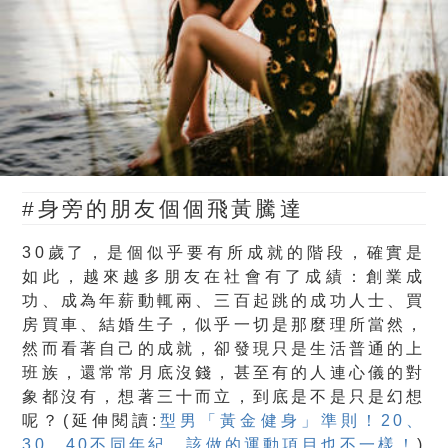
#身旁的朋友個個飛黃騰達
30歲了，是個似乎要有所成就的階段，確實是
如此，越來越多朋友在社會有了成績：創業成
功、成為年薪動輒兩、三百起跳的成功人士、買
房買車、結婚生子，似乎一切是那麼理所當然，
然而看著自己的成就，卻發現只是生活普通的上
班族，還常常月底沒錢，甚至有的人連心儀的對
象都沒有，想著三十而立，到底是不是只是幻想
呢？(延伸閱讀:
型男「黃金健身」準則！20、
30、40不同年紀，該做的運動項目也不一樣！
)