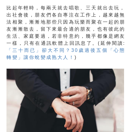
比起年輕時，每兩天就去唱歌、三天就出去玩，
出社會後，朋友們各自專注在工作上，越來越無
法相聚，漸漸地那些只因為玩樂而聚在一起的朋
友漸漸散去，留下來最合適的朋友，也有彼此的
生活、家庭要過，若非特意約，幾乎都像是網友
一樣，只有在通訊軟體上回訊息了。(延伸閱讀:
「三十而已」卻大不同？30歲過後五個「心態
轉變」讓你蛻變成熟大人！
)