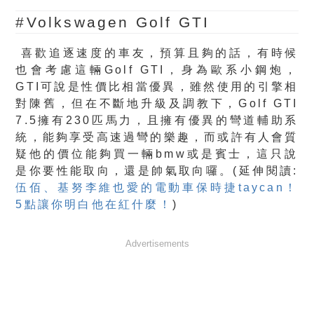
#Volkswagen Golf GTI
喜歡追逐速度的車友，預算且夠的話，有時候
也會考慮這輛Golf GTI，身為歐系小鋼炮，
GTI可說是性價比相當優異，雖然使用的引擎相
對陳舊，但在不斷地升級及調教下，Golf GTI
7.5擁有230匹馬力，且擁有優異的彎道輔助系
統，能夠享受高速過彎的樂趣，而或許有人會質
疑他的價位能夠買一輛bmw或是賓士，這只說
是你要性能取向，還是帥氣取向囉。(延伸閱讀:
伍佰、基努李維也愛的電動車保時捷taycan！
5點讓你明白他在紅什麼！
)
Advertisements