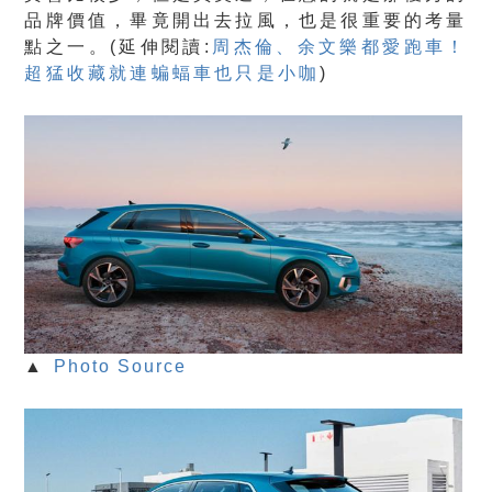
品牌價值，畢竟開出去拉風，也是很重要的考量
點之一。(延伸閱讀:
周杰倫、余文樂都愛跑車！
超猛收藏就連蝙蝠車也只是小咖
)
▲
Photo Source