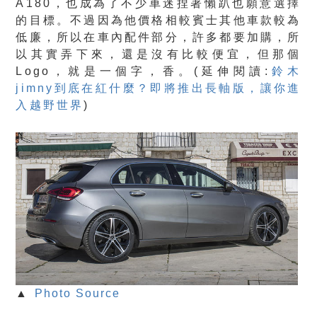
A180，也成為了不少車迷捏著懶趴也願意選擇
的目標。不過因為他價格相較賓士其他車款較為
低廉，所以在車內配件部分，許多都要加購，所
以其實弄下來，還是沒有比較便宜，但那個
Logo，就是一個字，香。(延伸閱讀:
鈴木
jimny到底在紅什麼？即將推出長軸版，讓你進
入越野世界
)
▲
Photo Source