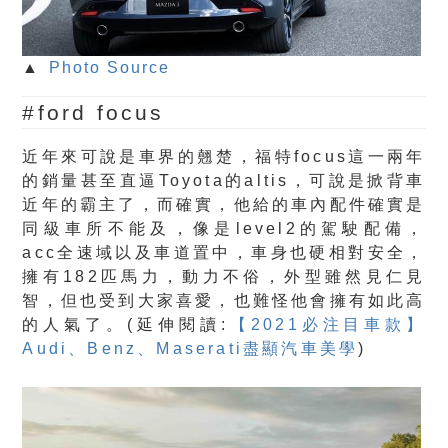
▲
Photo Source
#ford focus
近年來可說是車界的翹楚，福特focus這一兩年
的銷量甚至直逼Toyota的altis，可說是掀背車
近年的霸主了，而確實，他給的車內配件確實是
同級車所不能及，像是level2的駕駛配備，
acc全速域以及車道置中，車身也硬相對安全，
擁有182匹馬力，動力不俗，外型雖然見仁見
智，但也受到大家喜愛，也難怪他會擁有如此高
的人氣了。(延伸閱讀:
【2021必注目車款】
Audi、Benz、Maserati盡顯汽車美學
)