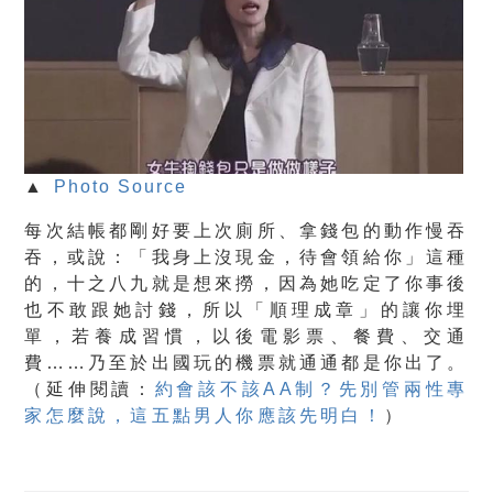
▲
Photo Source
每次結帳都剛好要上次廁所、拿錢包的動作慢吞
吞，或說：「我身上沒現金，待會領給你」這種
的，十之八九就是想來撈，因為她吃定了你事後
也不敢跟她討錢，所以「順理成章」的讓你埋
單，若養成習慣，以後電影票、餐費、交通
費……乃至於出國玩的機票就通通都是你出了。
（延伸閱讀：
約會該不該AA制？先別管兩性專
家怎麼說，這五點男人你應該先明白！
）