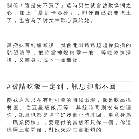
關係！還是先不買了」這時男生就會啟動憐憫之
心，加上「愛到卡慘死」，即便自己都要吃土
了，也會為了討女生歡心買給她。
當撈妹嘗到甜頭後，就會開出遠遠超越你負擔的
願望清單，把你當神燈精靈一般，等吃乾抹淨
後，又轉身去找下一號獵物。
#被請吃飯一定到，訊息卻都不回
撈妹通常只在有利可圖的時候出現，像是吃高檔
餐廳、住五星級飯店等，其餘時間則沒有空理
你，訊息也都是隔了好幾個小時才回，畢竟身為
「職業撈妹」，要應付的當然不只你一個，你這
樣照三餐問候，對她來說其實挺煩的。