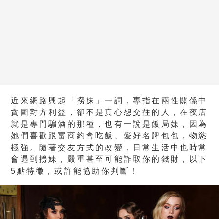
近來網路興起「撈妹」一詞，專指在兩性關係中
貪圖對方利益，卻不是真心想交往的人，在夜店
就是專門騙酒的那種，也有一說是飯局妹，因為
她們喜歡跟富商約會吃飯、愛好名牌包包，物慾
極強。隨著交友方式的改變，日常生活中也時常
會遇到撈妹，嚴重甚至可能詐取你的錢財，以下
5點特徵，或許能協助你判斷！