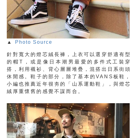
▲
Photo Source
針對寬大的燈芯絨長褲，上衣可以選穿舒適有型
的帽T，或是像日本潮男最愛的多件式工裝穿
搭，利用襯衫、背心層層堆疊，混搭出日系街頭
休閒感。鞋子的部分，除了基本的VANS板鞋，
小編也推薦近年很夯的「山系運動鞋」，與燈芯
絨厚重懷舊的感覺不謀而合。