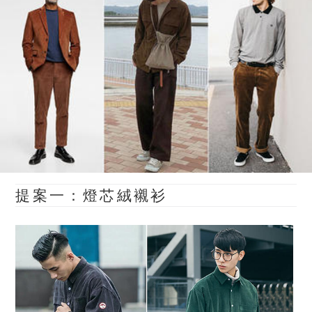
提案一：燈芯絨襯衫