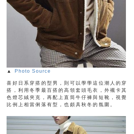
▲
Photo Source
喜好日系穿搭的型男，則可以學學這位潮人的穿
搭，利用冬季最百搭的高領套頭毛衣，外襯卡其
色燈芯絨夾克，再配上直筒牛仔褲與短靴，視覺
比例上相當俐落有型，也頗具秋冬的氛圍。