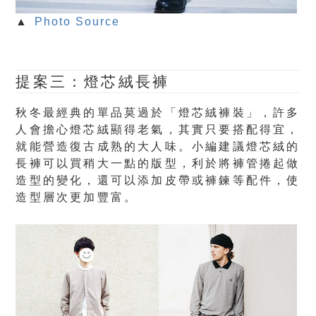
▲
Photo Source
提案三：燈芯絨長褲
秋冬最經典的單品莫過於「燈芯絨褲裝」，許多
人會擔心燈芯絨顯得老氣，其實只要搭配得宜，
就能營造復古成熟的大人味。小編建議燈芯絨的
長褲可以買稍大一點的版型，利於將褲管捲起做
造型的變化，還可以添加皮帶或褲鍊等配件，使
造型層次更加豐富。