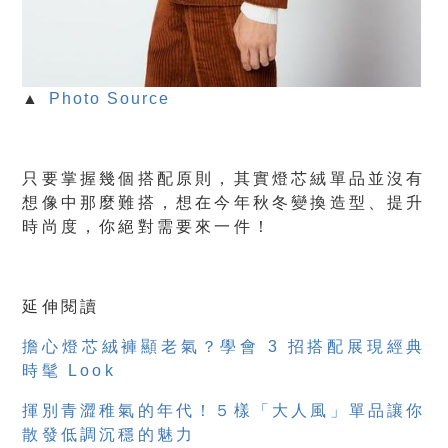
▲
Photo Source
只要掌握幾個搭配原則，其實燈芯絨單品並沒有
想像中那麼難搭，想在今年秋冬變換造型、提升
時尚度，你絕對需要來一件！
延伸閱讀
擔心燈芯絨褲顯老氣？學會 3 招搭配展現經典
時髦 Look
揮別青澀稚氣的年代！５樣「大人風」單品讓你
散發低調沉穩的魅力