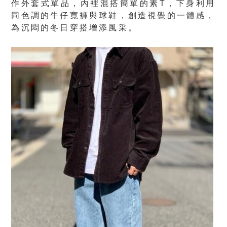
作外套式單品，內裡混搭簡單的素T，下身利用
同色調的牛仔寬褲與球鞋，創造視覺的一體感，
為沉悶的冬日穿搭增添風采。