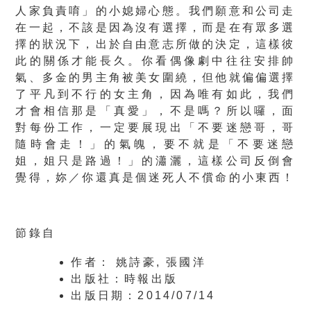
人家負責唷」的小媳婦心態。我們願意和公司走
在一起，不該是因為沒有選擇，而是在有眾多選
擇的狀況下，出於自由意志所做的決定，這樣彼
此的關係才能長久。你看偶像劇中往往安排帥
氣、多金的男主角被美女圍繞，但他就偏偏選擇
了平凡到不行的女主角，因為唯有如此，我們
才會相信那是「真愛」，不是嗎？所以囉，面
對每份工作，一定要展現出「不要迷戀哥，哥
隨時會走！」的氣魄，要不就是「不要迷戀
姐，姐只是路過！」的瀟灑，這樣公司反倒會
覺得，妳／你還真是個迷死人不償命的小東西！
節錄自
作者： 姚詩豪, 張國洋
出版社：時報出版
出版日期：2014/07/14