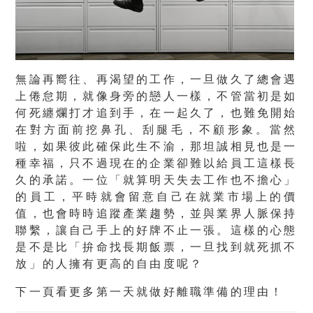
無論再嚮往、再渴望的工作，一旦做久了總會遇
上倦怠期，就像身旁的戀人一樣，不管當初是如
何死纏爛打才追到手，在一起久了，也難免開始
在對方面前挖鼻孔、刮腿毛，不顧形象。當然
啦，如果彼此確保此生不渝，那坦誠相見也是一
種幸福，只不過現在的企業卻難以給員工這樣長
久的承諾。一位「就算明天失去工作也不擔心」
的員工，平時就會留意自己在就業市場上的價
值，也會時時追蹤產業趨勢，並與業界人脈保持
聯繫，讓自己手上的好牌不止一張。這樣的心態
是不是比「拚命找長期飯票，一旦找到就死抓不
放」的人擁有更高的自由度呢？
下一頁看更多第一天就做好離職準備的理由！