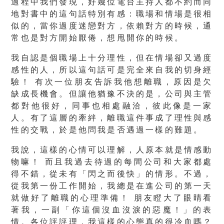
過程中我們發現，好幾位電台主持人都不約而同
地對書中的這句話特別有感：職場和情場是很相
似的，當你過度迷戀對方，依賴對方的時候，通
常也是對方開始厭倦，想甩開你的時候。
我自認是個職場上十分理性，但在情場卻又過度
感性的人，所以這句話可是完全來自我的切身經
驗！ 有次一位朋友告訴我他想離職，原因是欠
缺成長機會。但讓他猶豫不決的是，公司與主管
都對他很好，同事也相處融洽，彼此像是一家
人。有了這層的牽絆，離職這件事成了理性與感
性的交戰，於是他問我是否遇過一樣的難題。
我說，這樣的心情可以理解，人原本就是情感動
物嘛！ 而且我過去待過的每間公司和大家都處
得不錯，從未有「閃之而後快」的情形。不過，
從我第一份工作開始，我總是在進公司的第一天
就做好了離職的心理準備！ 朋友瞪大了眼睛看
著我，一副「你這個沒血沒淚的惡魔！」的表
情。各位評評理，我這樣的心態真的很冷血嗎？