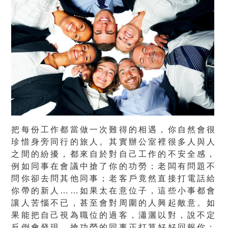
把每份工作都當做一次難得的相遇，你自然會很
珍惜身旁同行的旅人。其實辦公室裡很多人與人
之間的紛擾，都來自於對自己工作的不安全感，
例如同事在會議中搶了你的功勞；老闆有問題不
問你卻去問其他同事；老客戶竟然直接打電話給
你帶的新人……如果太在意位子，這些小事都會
讓人苦惱不已，甚至會對周圍的人興起敵意。如
果能把自己視為職位的過客，瀟灑以對，說不定
反倒會發現，搶功勞的同事正打算好好回報你；