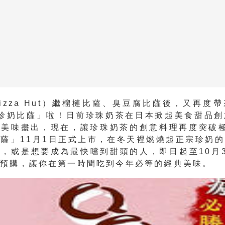
izza Hut）繼榴槤比薩、臭豆腐比薩後，又再度
糖珍奶比薩」啦！日前珍珠奶茶在日本掀起美食甜品創
理美味盡出，現在，讓珍珠奶茶的創意料理再度突破極
薩」11月1日正式上市，在冬天裡燃燒起正宗珍奶
，或是想要成為最快嚐到甜頭的人，即日起至10月
站預購，讓你在第一時間吃到今年必等的經典美味。