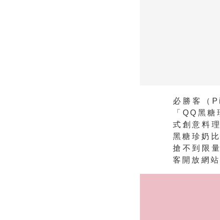
必勝客（P
「QQ黑
式創意料
黑糖珍奶比
搶不到限量
客開放網