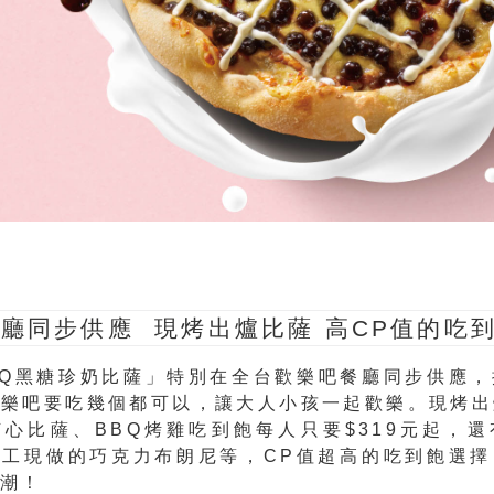
廳同步供應 現烤出爐比薩 高CP值的吃
QQ黑糖珍奶比薩」特別在全台歡樂吧餐廳同步供應，
歡樂吧要吃幾個都可以，讓大人小孩一起歡樂。現烤出
心比薩、BBQ烤雞吃到飽每人只要$319元起，
手工現做的巧克力布朗尼等，CP值超高的吃到飽選擇
熱潮！