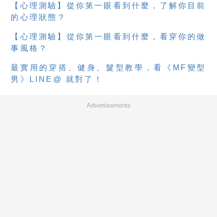
【心理測驗】從你第一眼看到什麼，了解你目前
的心理狀態？
【心理測驗】從你第一眼看到什麼，看穿你的做
事風格？
最實用的穿搭、健身、髮型教學，看《MF變型
男》LINE@ 就對了！
Advertisements