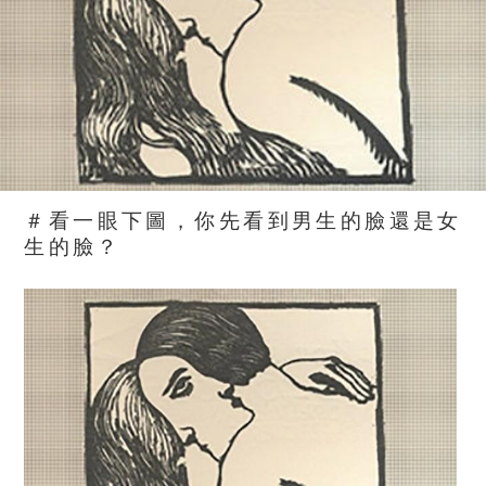
＃看一眼下圖，你先看到男生的臉還是女
生的臉？