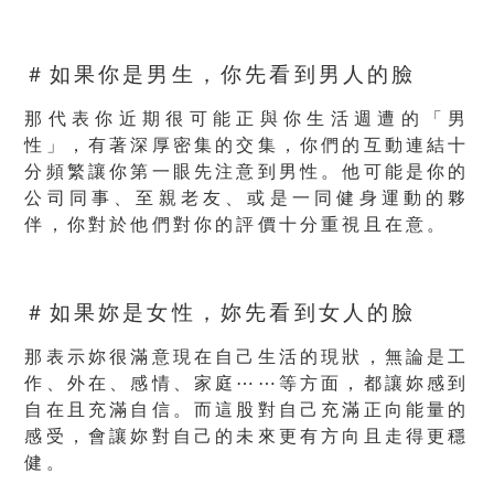
＃如果你是男生，你先看到男人的臉
那代表你近期很可能正與你生活週遭的「男
性」，有著深厚密集的交集，你們的互動連結十
分頻繁讓你第一眼先注意到男性。他可能是你的
公司同事、至親老友、或是一同健身運動的夥
伴，你對於他們對你的評價十分重視且在意。
＃如果妳是女性，妳先看到女人的臉
那表示妳很滿意現在自己生活的現狀，無論是工
作、外在、感情、家庭⋯⋯等方面，都讓妳感到
自在且充滿自信。而這股對自己充滿正向能量的
感受，會讓妳對自己的未來更有方向且走得更穩
健。