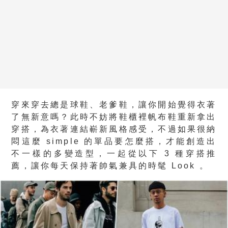
穿來穿去總是球鞋、老爹鞋，讓你開始覺得衣著
了無新意嗎？此時不妨將鞋櫃裡帆布鞋重新拿出
穿搭，為衣著連結嶄新風格感受，不過如果很納
悶這麼 simple 的單品要怎麼搭，才能創造出
不一樣的多變造型，一起從以下 3 種穿搭推
薦，讓你每天保持著帥氣兼具的時髦 Look 。