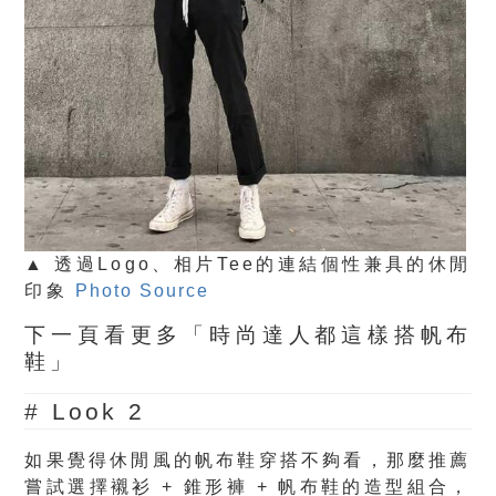
▲ 透過Logo、相片Tee的連結個性兼具的休閒
印象
Photo Source
下一頁看更多「時尚達人都這樣搭帆布
鞋」
# Look 2
如果覺得休閒風的帆布鞋穿搭不夠看，那麼推薦
嘗試選擇襯衫 + 錐形褲 + 帆布鞋的造型組合，