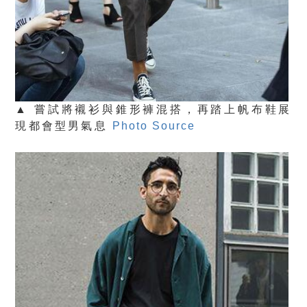
▲ 嘗試將襯衫與錐形褲混搭，再踏上帆布鞋展
現都會型男氣息
Photo Source