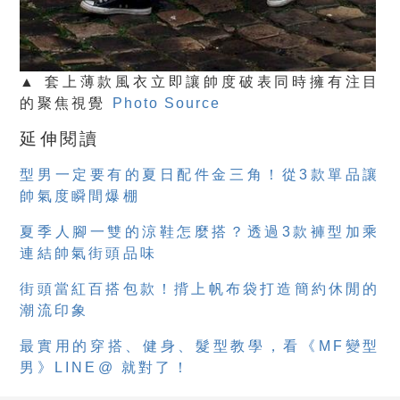
▲ 套上薄款風衣立即讓帥度破表同時擁有注目
的聚焦視覺
Photo Source
延伸閱讀
型男一定要有的夏日配件金三角！從3款單品讓
帥氣度瞬間爆棚
夏季人腳一雙的涼鞋怎麼搭？透過3款褲型加乘
連結帥氣街頭品味
街頭當紅百搭包款！揹上帆布袋打造簡約休閒的
潮流印象
最實用的穿搭、健身、髮型教學，看《MF變型
男》LINE@ 就對了！