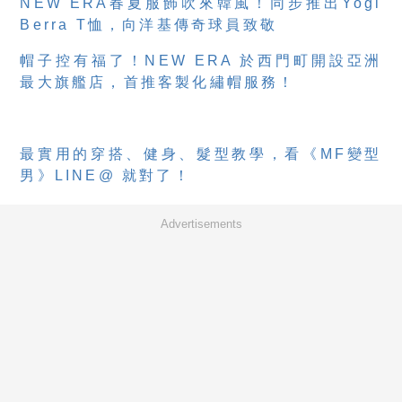
NEW ERA春夏服飾吹來韓風！同步推出Yogi
Berra T恤，向洋基傳奇球員致敬
帽子控有福了！NEW ERA 於西門町開設亞洲
最大旗艦店，首推客製化繡帽服務！
最實用的穿搭、健身、髮型教學，看《MF變型
男》LINE@ 就對了！
Advertisements