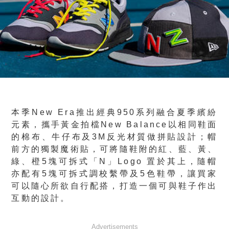
本季New Era推出經典950系列融合夏季繽紛
元素，攜手黃金拍檔New Balance以相同鞋面
的棉布、牛仔布及3M反光材質做拼貼設計；帽
前方的獨製魔術貼，可將隨鞋附的紅、藍、黃、
綠、橙5塊可拆式「N」Logo 置於其上，隨帽
亦配有5塊可拆式調校繫帶及5色鞋帶，讓買家
可以隨心所欲自行配搭，打造一個可與鞋子作出
互動的設計。
Advertisements