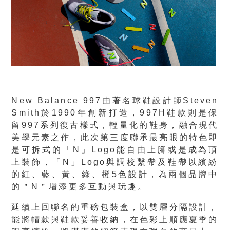
New Balance 997由著名球鞋設計師Steven
Smith於1990年創新打造，997H鞋款則是保
留997系列復古樣式，輕量化的鞋身，融合現代
美學元素之作，此次第三度聯承最亮眼的特色即
是可拆式的「N」Logo能自由上腳或是成為頂
上裝飾，「N」Logo與調校繫帶及鞋帶以繽紛
的紅、藍、黃、綠、橙5色設計，為兩個品牌中
的＂N＂增添更多互動與玩趣。
延續上回聯名的重磅包裝盒，以雙層分隔設計，
能將帽款與鞋款妥善收納，在色彩上順應夏季的