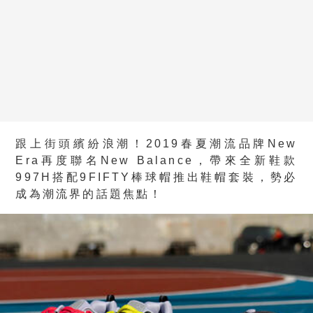
跟上街頭繽紛浪潮！2019春夏潮流品牌New
Era再度聯名New Balance，帶來全新鞋款
997H搭配9FIFTY棒球帽推出鞋帽套裝，勢必
成為潮流界的話題焦點！