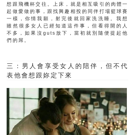
想跟飛機杯交往。上床，就是相互吸引的肉體一
起做愛做的事，跟找興趣相投的同伴打場籃球賽
一樣，你情我願，射完後就回家洗洗睡。
我想
雖然很多女人已經知道這件事，
但看得開的人
不多
，如果沒guts放下，當初就別隨便提起他
們的屌。
三：男人會享受女人的陪伴，但不代
表他會想跟妳定下來