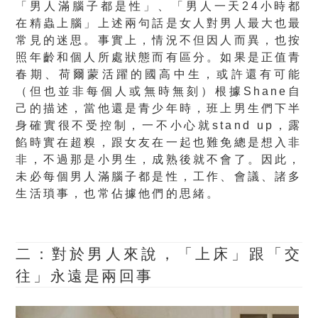
「男人滿腦子都是性」、「男人一天24小時都
在精蟲上腦」上述兩句話是女人對男人最大也最
常見的迷思。
事實上，情況不但因人而異，也按
照年齡和個人所處狀態而有區分。如果是正值青
春期、荷爾蒙活躍的國高中生，或許還有可能
（但也並非每個人或無時無刻）根據Shane自
己的描述，當他還是青少年時，班上男生們下半
身確實很不受控制，一不小心就stand up，露
餡時實在超糗，跟女友在一起也難免總是想入非
非，不過那是小男生，成熟後就不會了。因此，
未必每個男人滿腦子都是性，工作、會議、諸多
生活瑣事，也常佔據他們的思緒。
二：對於男人來說，「上床」跟「交
往」永遠是兩回事