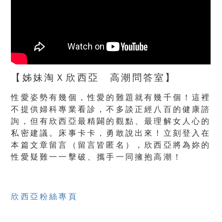
【姊妹淘Ｘ欣西亞 高潮問答室】
性愛姿勢有幾個，性愛的難題就有幾千個！這裡
不提供婦科專業看診，不多談正經八百的健康諮
詢，但有欣西亞最精闢的觀點、最理解女人心的
私密建議。床事卡卡，勇敢說出來！立刻登入在
本篇文章留言（留言皆匿名），欣西亞將為妳的
性愛疑難一一擊破、攜手一同擁抱高潮！
欣西亞粉絲專頁