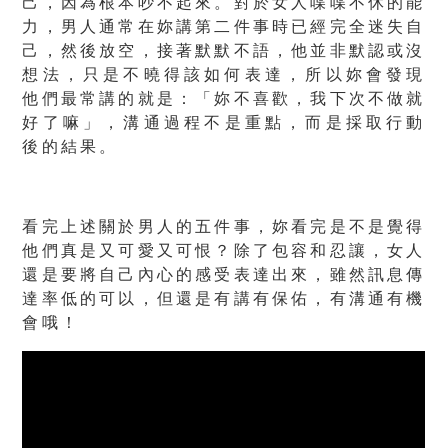
己，因為根本吵不起來。對於女人喋喋不休的能
力，男人通常在妳講第二件事時已經完全迷失自
己，然後放空，接著默默不語，他並非默認或沒
想法，只是不曉得該如何表達，所以妳會發現
他們最常講的就是：「妳不喜歡，我下次不做就
好了嘛」
，溝通過程不是重點，而是採取行動
後的結果。
看完上述關於男人的五件事，妳看完是不是覺得
他們真是又可愛又可恨？除了包容和忍讓，女人
還是要將自己內心的感受表達出來，雖然訊息傳
達率低的可以，但還是有講有保佑，有溝通有機
會哦！