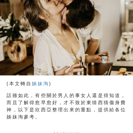
(本文轉自
姊妹淘
)
話雖如此，有些關於男人的事女人還是得知道，
而且了解得愈早愈好，才不致於東猜西猜傷身費
神，以下是欣西亞整理出來的重點，提供給各位
姊妹淘參考。