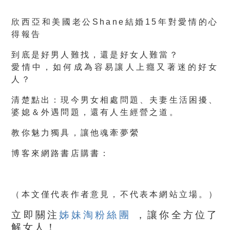
欣西亞和美國老公Shane結婚15年對愛情的心
得報告
到底是好男人難找，還是好女人難當？
愛情中，如何成為容易讓人上癮又著迷的好女
人？
清楚點出：現今男女相處問題、夫妻生活困擾、
婆媳＆外遇問題，還有人生經營之道。
教你魅力獨具，讓他魂牽夢縈
博客來網路書店購書：
（本文僅代表作者意見，不代表本網站立場。）
立即關注
姊妹淘粉絲團
，讓你全方位了
解女人！