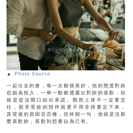
▲
Photo Source
一起出去約會，每一次都很美好，他的態度對妳
也頗為投入，一舉一動都透露出對妳的喜歡，但
就是從沒開口給出承諾。
既然上床不一定要交
往，那
享受妳的陪伴就更不用非得要定下來
，
其背後的原因百百種，但終歸一句：他就是沒那
麼喜歡妳，喜歡到想要佔為己有。