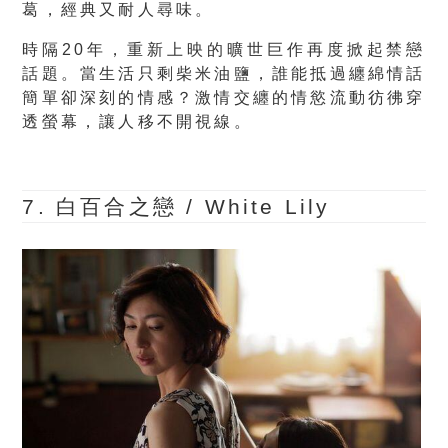
葛，經典又耐人尋味。
時隔20年，重新上映的曠世巨作再度掀起禁戀
話題。當生活只剩柴米油鹽，誰能抵過纏綿情話
簡單卻深刻的情感？激情交纏的情慾流動彷彿穿
透螢幕，讓人移不開視線。
7.
白百合之戀 / White Lily