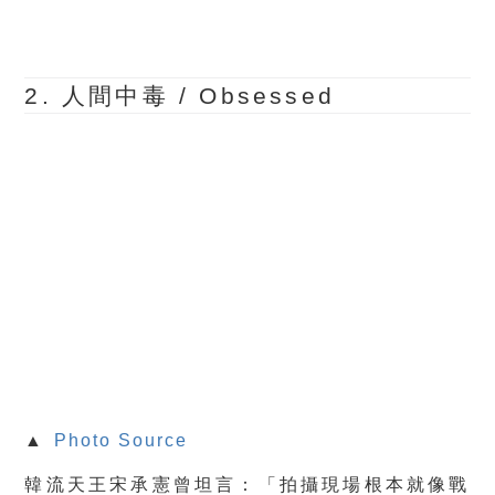
2.
人間中毒 / Obsessed
▲
Photo Source
韓流天王宋承憲曾坦言：「拍攝現場根本就像戰