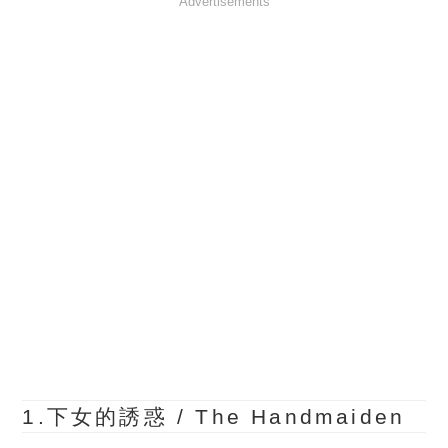
Advertisements
1.
下女的誘惑 / The Handmaiden