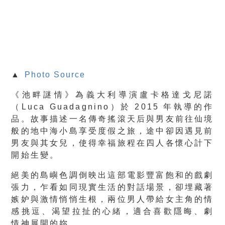
▲
Photo Source
《池畔謎情》為義大利導演盧卡格達戈尼諾
（Luca Guadagnino）於 2015 年執導的作
品。故事描述一名傳奇搖滾天后與男友前往仙境
般的地中海小島享受度假之旅，途中卻因遇見前
男友與其女兒，使得幸福旅程在四人各懷心計下
開始生變。
絕美的島嶼色調倒映出這部電影豐富飽和的戲劇
張力，乍看如同現實生活的對話場景，卻埋藏著
嫉妒與激情悄悄生根，兩位男人帶給女主角的情
感挑逗、渴望拉扯的心緒，
適合喜歡隱晦、劇
情神展開的妳。