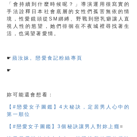
「會持續到什麼時候呢？」
導演運用很寫實的
手法詮釋日本社會底層的女性們孤苦無依的情
境
，性愛鏡頭從SM綁縛、野戰到戀乳癖讓人直
視人性的慾望，她們徘徊在不夜城裡尋找著生
活，也渴望著愛情。
☛
蘋汝妹。戀愛食記粉絲專頁
☛
妳可能還會想看：
【#戀愛女子圖鑑】4大秘訣，定居男人心中的
第一順位
【#戀愛女子圖鑑】3個秘訣讓男人對妳上癮
=