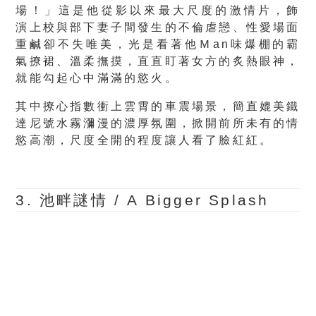
場！」
這是他從影以來最大尺度的激情片，飾
演上校與部下妻子間發生的不倫虐戀、性愛場面
重鹹卻不失唯美，光是看著他Ｍan味爆棚的霸
氣撩裙、溫柔撫摸，直直盯著女方的炙熱眼神，
就能勾起心中滿滿的慾火。
其中撩心指數衝上雲霄的車震場景，簡直媲美鐵
達尼號水霧瀰漫的濃厚氛圍，掀開前所未有的情
慾高潮，尺度全開的程度讓人看了臉紅紅。
3.
池畔謎情 / A Bigger Splash