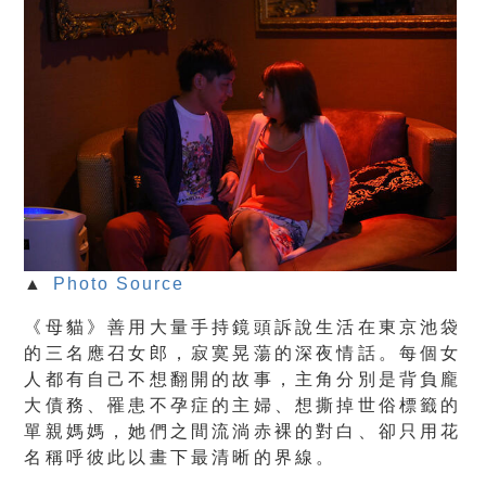
▲
Photo Source
《母貓》善用大量手持鏡頭訴說生活在東京池袋
的三名應召女郎，寂寞晃蕩的深夜情話。每個女
人都有自己不想翻開的故事，主角分別是背負龐
大債務、罹患不孕症的主婦、想撕掉世俗標籤的
單親媽媽，她們之間流淌赤裸的對白、卻只用花
名稱呼彼此以畫下最清晰的界線。