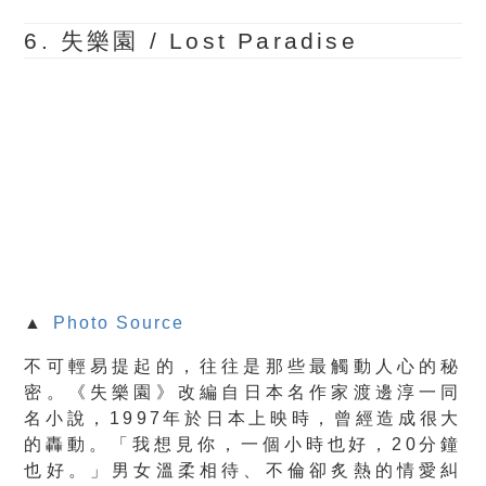
6.
失樂園 / Lost Paradise
▲
Photo Source
不可輕易提起的，往往是那些最觸動人心的秘
密。
《失樂園》改編自日本名作家渡邊淳一同
名小說，1997年於日本上映時，曾經造成很大
的轟動。「我想見你，一個小時也好，20分鐘
也好。」男女溫柔相待、不倫卻炙熱的情愛糾