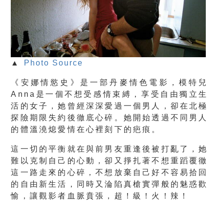
▲
Photo Source
《安娜情慾史》是一部丹麥情色電影
，模特兒
Anna是一個不想受感情束縛，享受自由獨立生
活的女子，她曾經深深愛過一個男人，卻在北極
探險期限失約後徹底心碎。她開始透過不同男人
的體溫澆熄愛情在心裡刻下的疤痕。
這一切的平衡就在與前男友重逢後被打亂了，她
難以克制自己的心動，卻又掙扎著不想重蹈覆徹
這一路走來的心碎，不想放棄自己好不容易拾回
的自由新生活，同時又淪陷真槍實彈般的魅惑歡
愉，讓觀影者血脈賁張，超！級！火！辣！