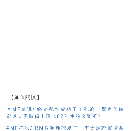
【延伸閱讀】
＃MF星訊/ 終於配對成功了！孔劉、鄭有美確
定以夫妻關係出演《82年生的金智英》
#MF星訊/ RM長頸鹿戀愛了！李光洙證實情牽