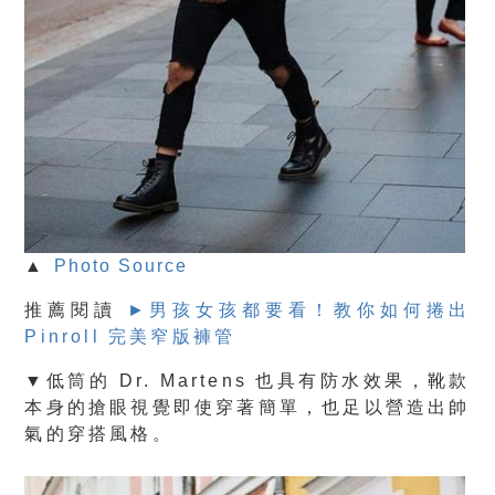
▲
Photo Source
推薦閱讀
►男孩女孩都要看！教你如何捲出
Pinroll 完美窄版褲管
▼低筒的 Dr. Martens 也具有防水效果，靴款
本身的搶眼視覺即使穿著簡單，也足以營造出帥
氣的穿搭風格。