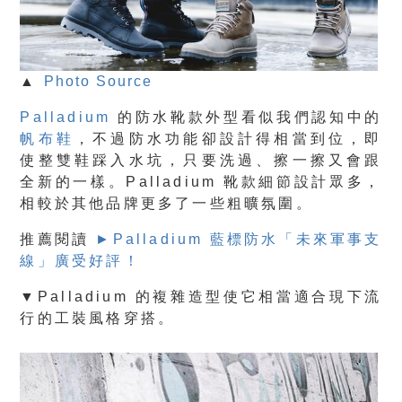
▲
Photo Source
Palladium
的防水靴款外型看似我們認知中的
帆布鞋
，不過防水功能卻設計得相當到位，即
使整雙鞋踩入水坑，
只要洗過、擦一擦又會跟
全新的一樣。
Palladium 靴款細節設計眾多，
相較於其他品牌更多了一些粗曠氛圍。
推薦閱讀
►
Palladium 藍標防水「未來軍事支
線」廣受好評！
▼Palladium 的複雜造型使它相當適合現下流
行的工裝風格穿搭。