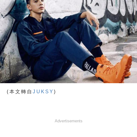
(本文轉自
JUKSY
)
Advertisements