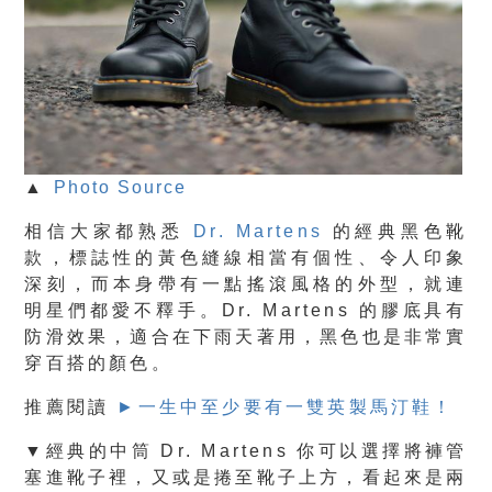
▲
Photo Source
相信大家都熟悉
Dr. Martens
的經典黑色靴
款，
標誌性的黃色縫線相當有個性、令人印象
深刻
，而本身帶有一點搖滾風格的外型，就連
明星們都愛不釋手。
Dr. Martens 的膠底具有
防滑效果，適合在下雨天著用，黑色也是非常實
穿百搭的顏色。
推薦閱讀
►
一生中至少要有一雙英製馬汀鞋！
▼經典的中筒 Dr. Martens 你可以選擇將褲管
塞進靴子裡，又或是捲至靴子上方，看起來是兩