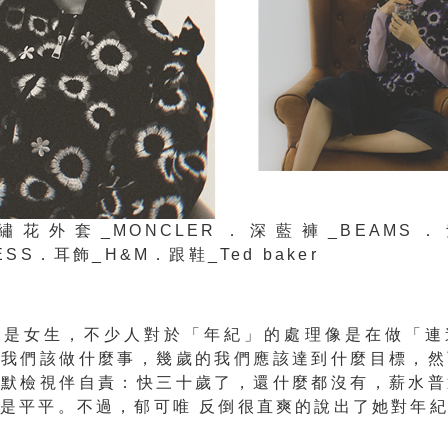
繡花外套_MONCLER．深藍褲_BEAMS
ESS．耳飾_H&M．跟鞋_Ted baker
還是女生，不少人對於「年紀」的處理像是在做「連
的我們該做什麼事，幾歲的我們應該達到什麼目標，然
默默檢視伴自責：快三十歲了，還什麼都沒有，薪水普
是平平。不過，郁可唯 反倒很直爽的說出了她對年