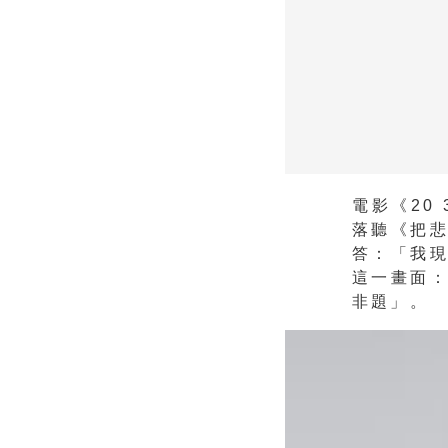
電影《20
落聽《把
答：「我
這一畫面
非題」。