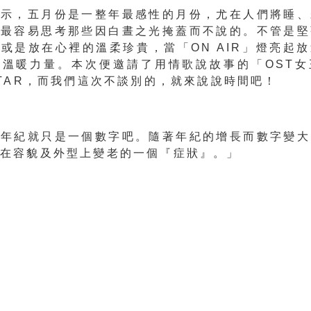
顯示，五月份是一整年最感性的月份，尤在人們將睡、
也最容易思考那些因白晝之光掩蓋而不說的。不管是堅
或是放在心裡的溫柔珍貴，當「ON AIR」燈亮起
的溫暖力量。本次便邀請了用情歌說故事的「OST女
STAR，而我們這次不談別的，就來說說時間吧！
言年紀就只是一個數字吧。隨著年紀的增長而數字變大
人在容貌及外型上變老的一個『症狀』。」