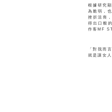
根據研究
為脆弱，
挫折沮喪，
得出口般
作客MF 
「對我而
就是讓女