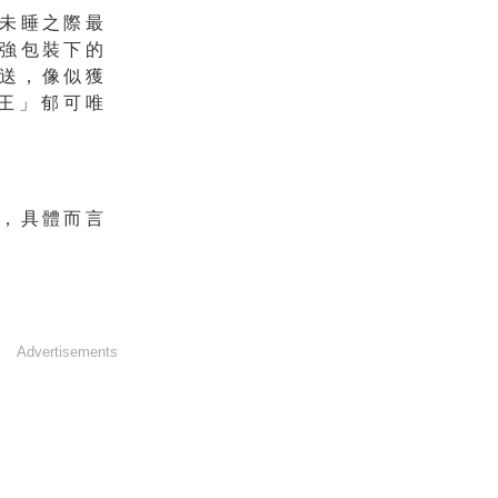
未睡之際最
強包裝下的
放送，像似獲
王」郁可唯
，具體而言
Advertisements