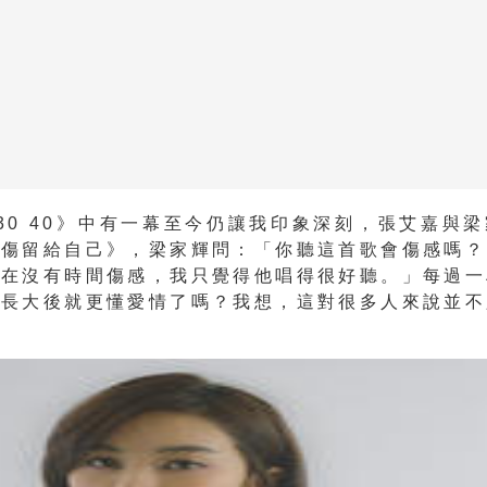
 30 40》中有一幕至今仍讓我印象深刻，張艾嘉與
悲傷留給自己》，梁家輝問：「你聽這首歌會傷感嗎？
現在沒有時間傷感，我只覺得他唱得很好聽。」每過一
：長大後就更懂愛情了嗎？我想，這對很多人來說並不