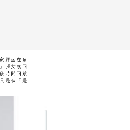
梁家輝坐在角
」張艾嘉回
段時間回放
只是個「是