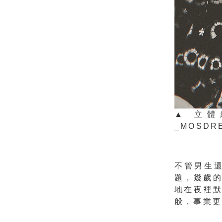
▲ 立體
_MOSDR
不管男生
題，幾歲
地在夜裡
般，事業更