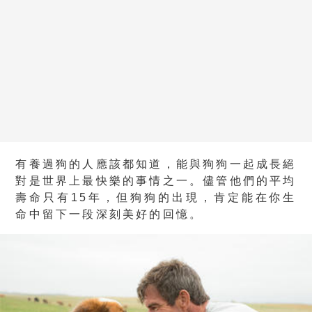
有養過狗的人應該都知道，能與狗狗一起成長絕
對是世界上最快樂的事情之一。儘管他們的平均
壽命只有15年，但狗狗的出現，肯定能在你生
命中留下一段深刻美好的回憶。