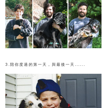
3.陪你度過的第一天，與最後一天......