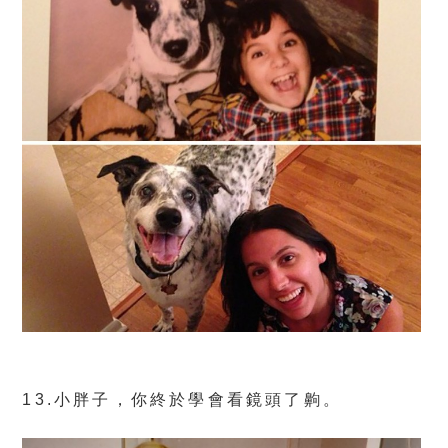
13.小胖子，你終於學會看鏡頭了齁。