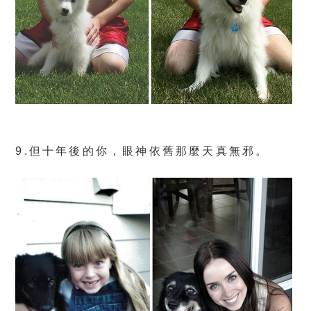
9.但十年後的你，眼神依舊那麼天真無邪。