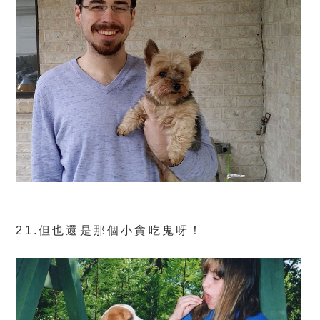
21.但也還是那個小貪吃鬼呀！