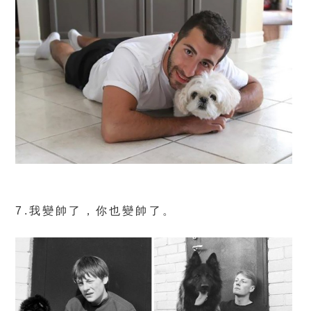
7.我變帥了，你也變帥了。