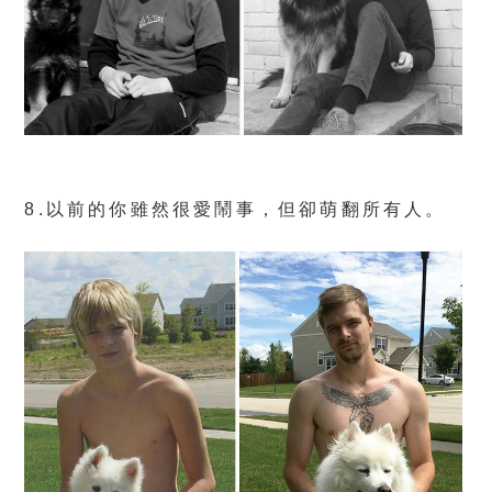
8.以前的你雖然很愛鬧事，但卻萌翻所有人。