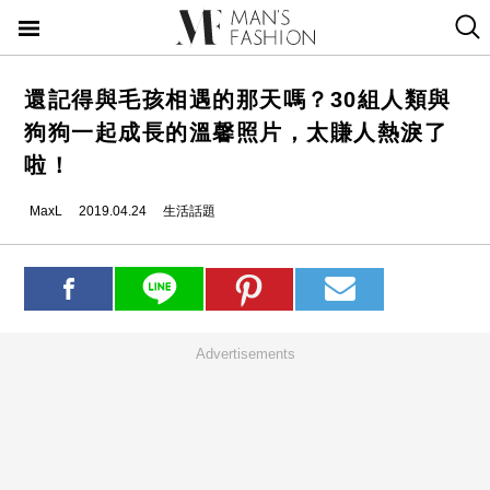
還記得與毛孩相遇的那天嗎？30組人類與
狗狗一起成長的溫馨照片，太賺人熱淚了
啦！
MaxL
2019.04.24
生活話題
Advertisements