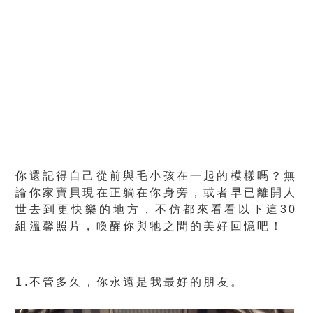
你還記得自己從前與毛小孩在一起的模樣嗎？無
論你家寶貝現在正躺在你身旁，或者早已離開人
世去到更快樂的地方，不仿都來看看以下這30
組溫馨照片，喚醒你與牠之間的美好回憶吧！
1.不管多久，你永遠是我最好的朋友。