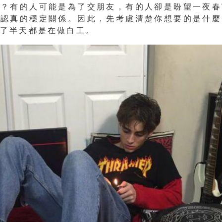
麼？
有的人可能是
為了交朋友
，有的人卻是
盼望一夜春
找認真的穩定關係
。因此，先考慮清楚你想要的是什麼
忙了半天都是在做白工
。