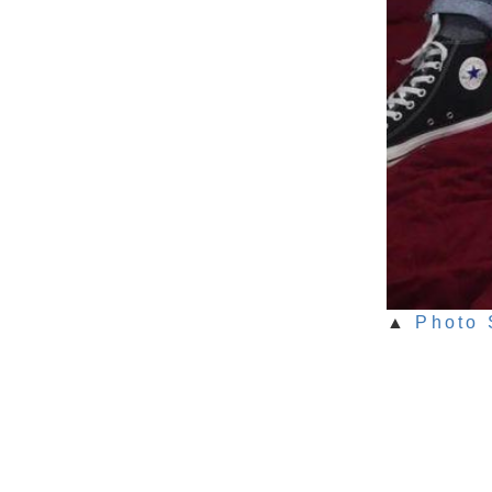
▲
Photo 