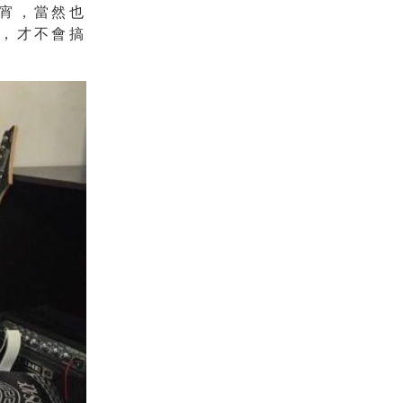
宵
，當然也
，
才不會搞