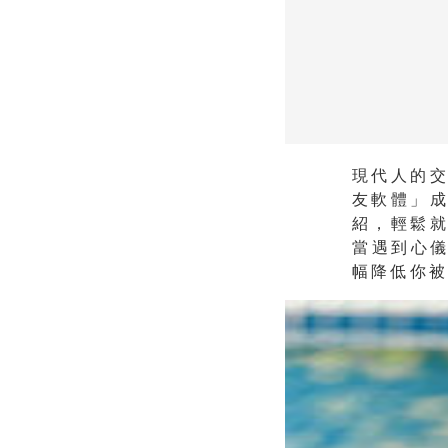
現代人的
友軟體」
紹，輕鬆
當遇到心
幅降低你