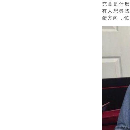
究竟是什
有人想
尋
錯方向，