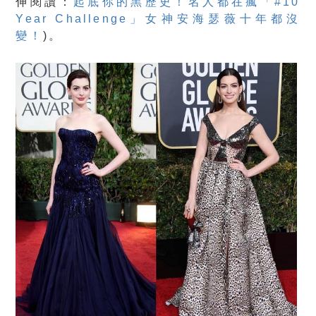
伸閱讀：
起底你的黑歷史！名人都在瘋「#10
Year Challenge」女神安海瑟薇十年都沒
變！
)。