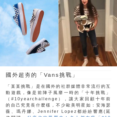
國外超夯的「Vans挑戰」
「某某挑戰」是在國外的社群媒體非常流行的互
動遊戲，像是前陣子風靡一時的「十年挑戰」
（#10yearchallenge），讓大家回顧十年前
的自己究竟長什麼樣，不少歐美明星如：安海瑟
薇、瑪丹娜、Jennifer Lopez都紛紛響應(延