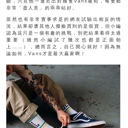
驗，只見他一連丟出好幾隻Vans板鞋，每隻都
非常「盡人意」的乖乖站好。
當然也有非常實事求是的網友試驗出相反的情
況，結果卻遭其他人揶揄買到的是假貨，但小編
認為這只是一個有趣的挑戰，別把結果看得太過
重要
（雖然小編試了幾次也都是正面朝
上……）
，總而言之，自己開心就好！因為無
論如何，Vans才是最大贏家啊！