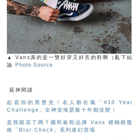
▲ Vans真的是一雙好穿又好丟的鞋啊（亂下結
論
Photo Source
延伸閱讀
起底你的黑歷史！名人都在瘋「#10 Year
Challenge」女神安海瑟薇十年都沒變！
是我眼花了嗎？國民板鞋品牌 Vans 模糊棋盤
格「Blur Check」系列迷幻登場